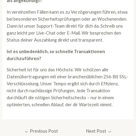
als angekündigt?
In vereinzelten Fällen kann es zu Verzögerungen führen, etwa
bei besonderen Sicherheitsprüfungen oder an Wochenenden.
Dann ist unser Support-Team direkt für dich da. Schreib uns
ganz leicht per Live-Chat oder E-Mail. Wir besprechen den
Status deiner Auszahlung direkt und transparent.
Ist es unbedenklich, so schnelle Transaktionen
durchzuführen?
Sicherheit ist für uns das Höchste. Wir schützen alle
Datenübertragungen mit einer branchenüblichen 256-Bit SSL-
Verschlüsselung. Unser Tempo ergibt sich durch Effizienz,
nicht durch nachlässige Prüfungen. Jede Transaktion
durchläuft die nötigen Sicherheitschecks – nur in einem
optimierten, schnellen Ablauf, der dir Wartezeit nimmt.
←
Previous Post
Next Post
→