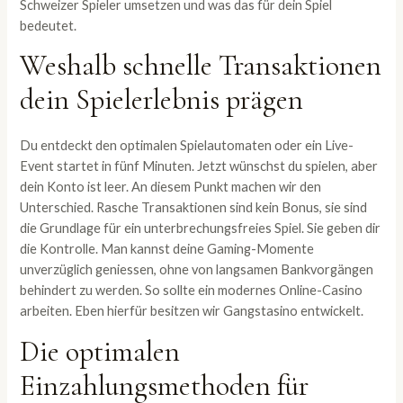
Schweizer Spieler umsetzen und was das für dein Spiel
bedeutet.
Weshalb schnelle Transaktionen
dein Spielerlebnis prägen
Du entdeckt den optimalen Spielautomaten oder ein Live-
Event startet in fünf Minuten. Jetzt wünschst du spielen, aber
dein Konto ist leer. An diesem Punkt machen wir den
Unterschied. Rasche Transaktionen sind kein Bonus, sie sind
die Grundlage für ein unterbrechungsfreies Spiel. Sie geben dir
die Kontrolle. Man kannst deine Gaming-Momente
unverzüglich geniessen, ohne von langsamen Bankvorgängen
behindert zu werden. So sollte ein modernes Online-Casino
arbeiten. Eben hierfür besitzen wir Gangstasino entwickelt.
Die optimalen
Einzahlungsmethoden für