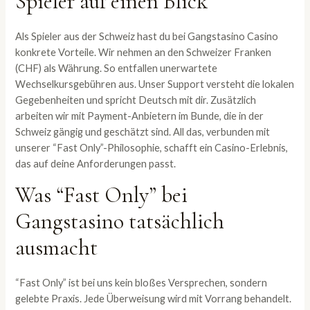
Spieler auf einen Blick
Als Spieler aus der Schweiz hast du bei Gangstasino Casino
konkrete Vorteile. Wir nehmen an den Schweizer Franken
(CHF) als Währung. So entfallen unerwartete
Wechselkursgebühren aus. Unser Support versteht die lokalen
Gegebenheiten und spricht Deutsch mit dir. Zusätzlich
arbeiten wir mit Payment-Anbietern im Bunde, die in der
Schweiz gängig und geschätzt sind. All das, verbunden mit
unserer “Fast Only”-Philosophie, schafft ein Casino-Erlebnis,
das auf deine Anforderungen passt.
Was “Fast Only” bei
Gangstasino tatsächlich
ausmacht
“Fast Only” ist bei uns kein bloßes Versprechen, sondern
gelebte Praxis. Jede Überweisung wird mit Vorrang behandelt.