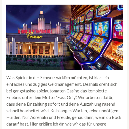
Was Spieler in der Schweiz wirklich möchten, ist klar: ein
einfaches und zügiges Geldmanagement. Deshalb dreht sich
bei
gangstasino spielautomaten
Casino das komplette
Erlebnis unter dem Motto “Fast Only”. Wir arbeiten dafür,
dass deine Einzahlung sofort und deine Auszahlung rasend
schnell bearbeitet wird. Kein langes Warten, keine unnötigen
Hürden. Nur Adrenalin und Freude, genau dann, wenn du Bock
darauf hast. Hier erkläre ich dir, wie wir das für unsere