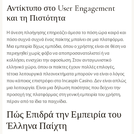
Αντίκτυπο στο User Engagement
και τη Πιστότητα
Η άνεση πλοήγησης επηρεάζει άμεσα το πόση ώρα καιρό και
πόσο συχνά συχνά ένας παίκτης μπαίνει σε μια πλατφόρμα.
Μια εμπειρία δίχως εμπόδια, όπου ο χρήστης είναι σε θέση να
περιηγηθεί χωρίς φόβο να αποπροσανατολιστεί ή να
κολλήσει, ενισχύει την αφοσίωση. Στον ανταγωνιστικό
ελληνικό χώρο, όπου οι παίκτες έχουν πολλές επιλογές,
τέτοια λειτουργικά πλεονεκτήματα μπορούν να είναι ο λόγος
που κάποιος επιστρέφει στο Incaspin Casino. Δεν είναι απλώς
μια λειτουργία. Είναι μια δήλωση ποιότητας που δείχνει την
προσοχή της πλατφόρμας στη γενική εμπειρία του χρήστη,
πέραν από τα ίδια τα παιχνίδια.
Πώς Επιδρά την Εμπειρία του
Έλληνα Παίχτη