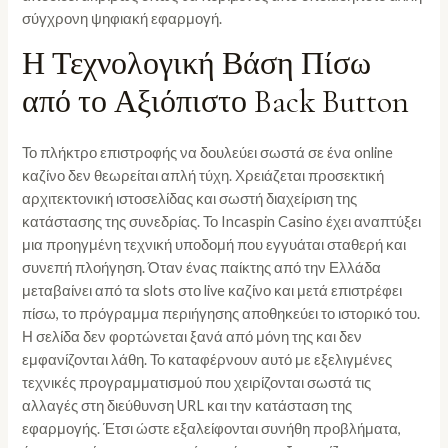
σύγχρονη ψηφιακή εφαρμογή.
Η Τεχνολογική Βάση Πίσω
από το Αξιόπιστο Back Button
Το πλήκτρο επιστροφής να δουλεύει σωστά σε ένα online
καζίνο δεν θεωρείται απλή τύχη. Χρειάζεται προσεκτική
αρχιτεκτονική ιστοσελίδας και σωστή διαχείριση της
κατάστασης της συνεδρίας. Το Incaspin Casino έχει αναπτύξει
μια προηγμένη τεχνική υποδομή που εγγυάται σταθερή και
συνεπή πλοήγηση. Όταν ένας παίκτης από την Ελλάδα
μεταβαίνει από τα slots στο live καζίνο και μετά επιστρέφει
πίσω, το πρόγραμμα περιήγησης αποθηκεύει το ιστορικό του.
Η σελίδα δεν φορτώνεται ξανά από μόνη της και δεν
εμφανίζονται λάθη. Το καταφέρνουν αυτό με εξελιγμένες
τεχνικές προγραμματισμού που χειρίζονται σωστά τις
αλλαγές στη διεύθυνση URL και την κατάσταση της
εφαρμογής. Έτσι ώστε εξαλείφονται συνήθη προβλήματα,