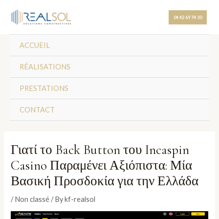
Skip
Post
to
navigation
04 42 69 74 30
content
ACCUEIL
RÉALISATIONS
PRESTATIONS
CONTACT
Γιατί το Back Button του Incaspin
Casino Παραμένει Αξιόπιστα: Μία
Βασική Προσδοκία για την Ελλάδα
/
Non classé
/ By
kf-realsol