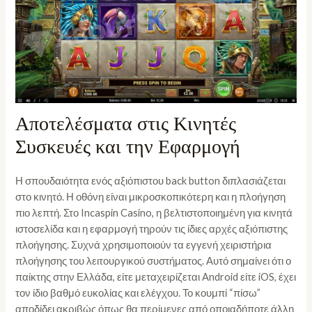
Αποτελέσματα στις Κινητές
Συσκευές και την Εφαρμογή
Η σπουδαιότητα ενός αξιόπιστου back button διπλασιάζεται
στο κινητό. Η οθόνη είναι μικροσκοπικότερη και η πλοήγηση
πιο λεπτή. Στο Incaspin Casino, η βελτιστοποιημένη για κινητά
ιστοσελίδα και η εφαρμογή τηρούν τις ίδιες αρχές αξιόπιστης
πλοήγησης. Συχνά χρησιμοποιούν τα εγγενή χειριστήρια
πλοήγησης του λειτουργικού συστήματος. Αυτό σημαίνει ότι ο
παίκτης στην Ελλάδα, είτε μεταχειρίζεται Android είτε iOS, έχει
τον ίδιο βαθμό ευκολίας και ελέγχου. Το κουμπί “πίσω”
αποδίδει ακριβώς όπως θα περίμενες από οποιαδήποτε άλλη