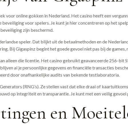
ek voor online gokken in Nederland. Het casino heeft een vergunni
te beveiliging voor spelers. Je kunt je hier concentreren op het spel
beveiliging zijn beschermd.
erlandse speler. Dat blijkt uit de betaalmethoden en de Nederland
ng. Bij Gigaspinz begint het goede gevoel niet pas bij de games, m
 dan alleen die licentie. Het casino gebruikt geavanceerde 256-bit S
blijven al je persoonlijke gegevens en financiële transacties bes
ueerd door onafhankelijke audits van bekende testlaboratoria.
erators (RNG’s). Ze stellen vast dat elke draai of kaartuitkomst v
uwd op integriteit en transparantie. Je kunt met een veilig gevoel 
rtingen en Moeitel