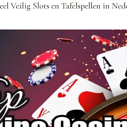
el Veilig Slots en Tafelspellen in Ned