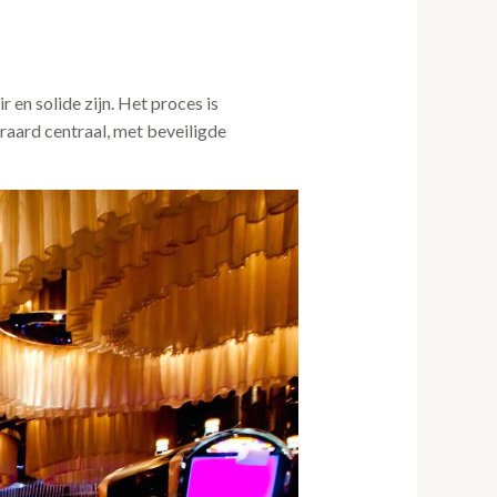
en solide zijn. Het proces is
eraard centraal, met beveiligde