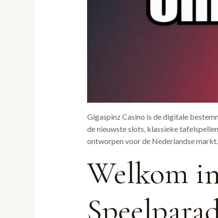
Gigaspinz Casino is de digitale bestemmi
de nieuwste slots, klassieke tafelspell
ontworpen voor de Nederlandse markt.
Welkom in
Speelparad