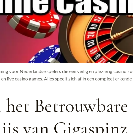
ng voor Nederlandse spelers die een veilig en plezierig casino zoe
en en live casino games. Alles speelt zich af in een compleet erken
 het Betrouwbare
ijs van Gigaspinz