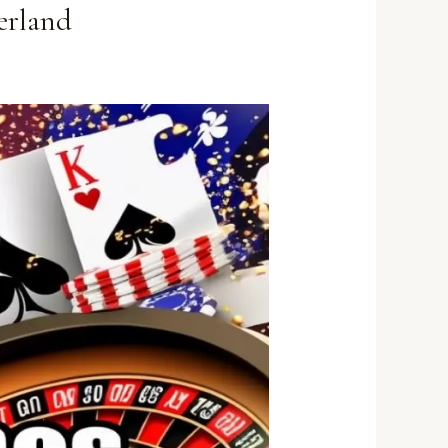
erland