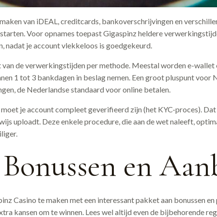
ken van iDEAL, creditcards, bankoverschrijvingen en verschillend
starten. Voor opnames toepast Gigaspinz heldere verwerkingstijde
en, nadat je account vlekkeloos is goedgekeurd.
t van de verwerkingstijden per methode. Meestal worden e-wallet o
nen 1 tot 3 bankdagen in beslag nemen. Een groot pluspunt voor N
gen, de Nederlandse standaard voor online betalen.
 moet je account compleet geverifieerd zijn (het KYC-proces). Dat
wijs uploadt. Deze enkele procedure, die aan de wet naleeft, optim
liger.
 Bonussen en Aan
aspinz Casino te maken met een interessant pakket aan bonussen en
xtra kansen om te winnen. Lees wel altijd even de bijbehorende reg