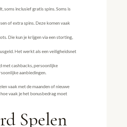
 soms inclusief gratis spins. Soms is
sen of extra spins. Deze komen vaak
s. Die kun je krijgen via een storting,
usgeld. Het werkt als een veiligheidsnet
d met cashbacks, persoonlijke
rsoonlijke aanbiedingen.
isselen vaak met de maanden of nieuwe
n hoe vaak je het bonusbedrag moet
rd Spelen