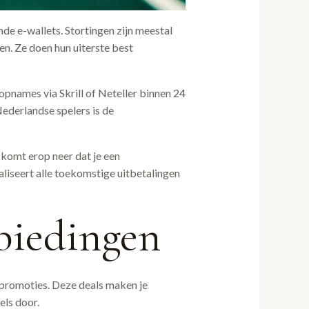
e e-wallets. Stortingen zijn meestal
n. Ze doen hun uiterste best
pnames via Skrill of Neteller binnen 24
ederlandse spelers is de
 komt erop neer dat je een
aliseert alle toekomstige uitbetalingen
biedingen
 promoties. Deze deals maken je
els door.