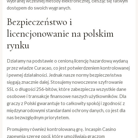
wybranej wcześniej metody elektronicznej, ciesząc się łatwym
dostępem do swoich wygranych.
Bezpieczeństwo i
licencjonowanie na polskim
rynku
Działamy na podstawie o cenioną licencję hazardową wydaną
przez władze Curacao, co jest potwierdzeniem kontrolowanej
i pewnej działalności. Jednak nasze normy bezpieczeństwa
sięgają znacznie dalej. Stosujemy nowoczesne szyfrowanie
SSL o długości 256-bitów, które zabezpiecza wszystkie dane
osobowe i transakcje finansowe naszych użytkowników. Dla
graczy z Polski gwarantuje to całkowity spokój i zgodność z
międzynarodowymi standardami ochrony danych, co jest dla
nas bezwzględnym priorytetem.
Promujemy również kontrolowaną grę. Incaspin Casino
zapewnia szereg opcji, które umożliwiają graczom