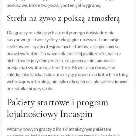
bonusowe, które zwiększają potencjał wygranej.
Strefa na żywo z polską atmosferą
Dla graczy oczekujących autentycznego doświadczenia
kasynowego stworzyliśmy sekcję gier na żywo. Transmisje
realizowane są z profesjonalnych studiów, a krupierami są
prawdziwi ludzie. Co ważne dla polskiej publiczności, wielu z
nich stosuje językiem polskim, co generuje niesamowicie
przyjazną i swobodną atmosferę. Możesz spróbować w
ruletkę, blackjacka, bakarata czy gry oparte na kołach fortuny,
wchodząc w interakcję nie tylko z krupierem, ale także z innymi
uczestnikami przy stole.
Pakiety startowe i program
lojalnościowy Incaspin
Witamy nowych graczy z Polski atrakcyjnym pakietem