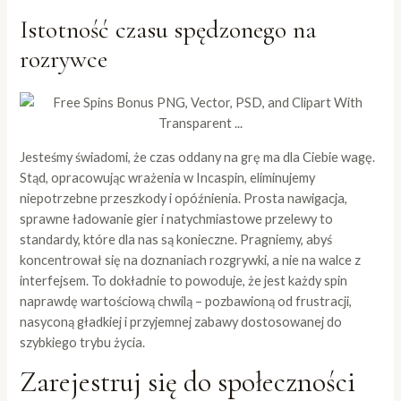
Istotność czasu spędzonego na
rozrywce
Jesteśmy świadomi, że czas oddany na grę ma dla Ciebie wagę.
Stąd, opracowując wrażenia w Incaspin, eliminujemy
niepotrzebne przeszkody i opóźnienia. Prosta nawigacja,
sprawne ładowanie gier i natychmiastowe przelewy to
standardy, które dla nas są konieczne. Pragniemy, abyś
koncentrował się na doznaniach rozgrywki, a nie na walce z
interfejsem. To dokładnie to powoduje, że jest każdy spin
naprawdę wartościową chwilą – pozbawioną od frustracji,
nasyconą gładkiej i przyjemnej zabawy dostosowanej do
szybkiego trybu życia.
Zarejestruj się do społeczności