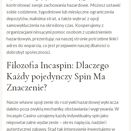
kontrolować swoje zachowania hazardowe. Możesz ustawić
sobie codzienne, tygodniowe lub miesięczne ograniczenia
depozytów, maksima strat, a także wybrać z opcji
samowykluczenia na określony czas. Kooperujemy z
organizacjami niosącymi pomoc osobom z uzależnieniem
hazardowym, prezentując na naszej stronie potrzebne linki i
adres do wsparcia, co jest przejawem naszej dbałości o
dobrobyt społeczności.
Filozofia Incaspin: Dlaczego
Każdy pojedynczy Spin Ma
Znaczenie?
Nasze własne spojrzenie do rozrywki hazardowej wykracza
daleko poza zwykłą mechanikę obstawiania i wygrywania. W
Incaspin Casino uznajemy każdy indywidualny spin jako
niepowtarzalne wydarzenie – okres napięcia, nadziei i
autentycznej zabawy. Stąd tak intensywnie inwestujemy w