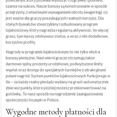
powitalnym, który pozwala wydłużyć rozgrywkę i podnieść
szanse na sukces. Nasze bonusy są konstruowane w sposób
przejrzysty, z właściwymi wymaganiami obrotu (wagering), co
jest ważne dla graczy poszukujących realnych korzyści. Dla
stałych bywalców stworzyliśmy rozbudowany program
lojalnościowy, który nagradza regularną aktywność. Im więcej
grasz, tym lepszy zdobywasz status, a wraz z nim dodatkowe,
korzystne profity.
Nagrody w programie lojalnościowym to nie tylko ekstra
bonusy pieniężne. Nasi wierni gracze otrzymują także
darmowe spiny, prezenty urodzinowe, podwyższone limity
wypłat oraz dostęp do specjalnych turniejów z atrakcyjnymi
pulami nagród. System punktów lojalnościowych funkcjonuje w
tle – za każdy realny pieniądz wydany na grach automatycznie
zbierasz punkty, które później możesz przekonwertować na
gotówkę. To nasz sposób na nagrodzenie zaangażowania
społeczności Incaspin w Polsce.
Wygodne metody płatności dla