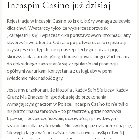
Incaspin Casino już dzisiaj
Rejestracja w Incaspin Casino to krok, który wymaga zaledwie
kilka chwil. Wystarczy tylko, że wybierzesz przycisk
„Zarejestruj się” i wpiszesz kilka podstawowych informacji, aby
stworzyć swoje konto. Od razu po potwierdzeniu rejestracji
uzyskujesz dostęp do całej naszej oferty gier oraz opcję
skorzystania z atrakcyjnego bonusu powitalnego. Zachęcamy
do dokładnego zapoznania się z regulaminami promocji i
ogólnymi warunkami korzystania z usługi, aby w pełni
świadomie mieć radość z gry.
Jesteśmy przekonani, że filozofia „Każdy Spin Się Liczy, Każdy
Gracz Ma Znaczenie” spodoba się do przekonania
wymagającym graczom w Polsce. Incaspin Casino to nie tylko
niż platforma hazardowa – to przestrzeń, gdzie rozrywka
łączy się z bezpieczeństwem, uczciwością i prawdziwym
szacunkiem dla użytkownika. Nie zwlekaj i już dziś przekonaj się,
jak wygląda gra w środowisku stworzonym z myślą o Twojej