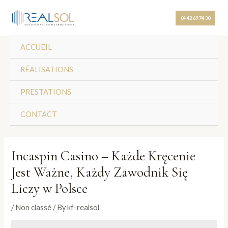
Skip
Post
to
navigation
04 42 69 74 30
content
ACCUEIL
RÉALISATIONS
PRESTATIONS
CONTACT
Incaspin Casino – Każde Kręcenie
Jest Ważne, Każdy Zawodnik Się
Liczy w Polsce
/
Non classé
/ By
kf-realsol