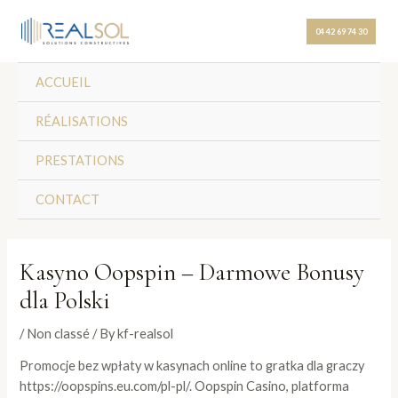
Skip
Post
to
navigation
04 42 69 74 30
content
ACCUEIL
RÉALISATIONS
PRESTATIONS
CONTACT
Kasyno Oopspin – Darmowe Bonusy
dla Polski
/
Non classé
/ By
kf-realsol
Promocje bez wpłaty w kasynach online to gratka dla graczy
https://oopspins.eu.com/pl-pl/
. Oopspin Casino, platforma