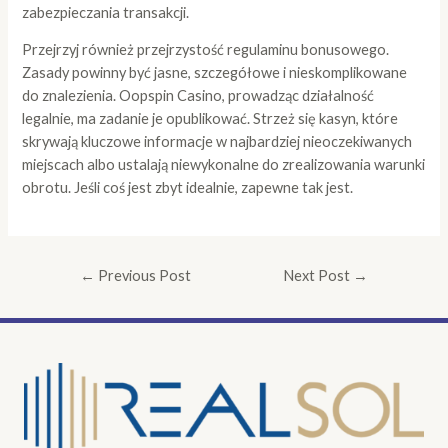
zabezpieczania transakcji.
Przejrzyj również przejrzystość regulaminu bonusowego.
Zasady powinny być jasne, szczegółowe i nieskomplikowane
do znalezienia. Oopspin Casino, prowadząc działalność
legalnie, ma zadanie je opublikować. Strzeż się kasyn, które
skrywają kluczowe informacje w najbardziej nieoczekiwanych
miejscach albo ustalają niewykonalne do zrealizowania warunki
obrotu. Jeśli coś jest zbyt idealnie, zapewne tak jest.
←
Previous Post
Next Post
→