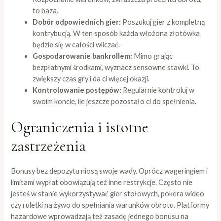
to baza.
Dobór odpowiednich gier:
Poszukuj gier z kompletną
kontrybucją. W ten sposób każda włożona złotówka
będzie się w całości wliczać.
Gospodarowanie bankrollem:
Mimo grając
bezpłatnymi środkami, wyznacz sensowne stawki. To
zwiększy czas gry i da ci więcej okazji.
Kontrolowanie postępów:
Regularnie kontroluj w
swoim koncie, ile jeszcze pozostało ci do spełnienia.
Ograniczenia i istotne
zastrzeżenia
Bonusy bez depozytu niosą swoje wady. Oprócz wageringiem i
limitami wypłat obowiązują też inne restrykcje. Często nie
jesteś w stanie wykorzystywać gier stołowych, pokera wideo
czy ruletki na żywo do spełniania warunków obrotu. Platformy
hazardowe wprowadzają też zasadę jednego bonusu na