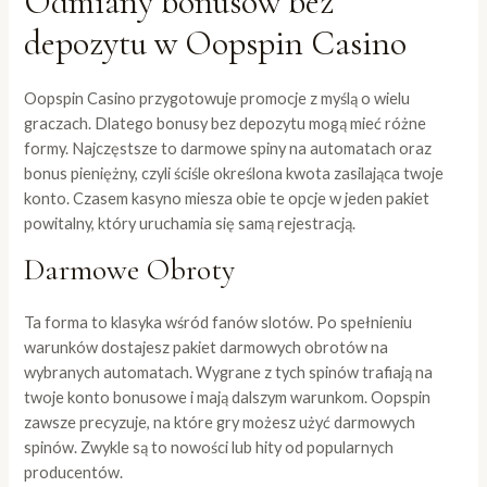
Odmiany bonusów bez
depozytu w Oopspin Casino
Oopspin Casino przygotowuje promocje z myślą o wielu
graczach. Dlatego bonusy bez depozytu mogą mieć różne
formy. Najczęstsze to darmowe spiny na automatach oraz
bonus pieniężny, czyli ściśle określona kwota zasilająca twoje
konto. Czasem kasyno miesza obie te opcje w jeden pakiet
powitalny, który uruchamia się samą rejestracją.
Darmowe Obroty
Ta forma to klasyka wśród fanów slotów. Po spełnieniu
warunków dostajesz pakiet darmowych obrotów na
wybranych automatach. Wygrane z tych spinów trafiają na
twoje konto bonusowe i mają dalszym warunkom. Oopspin
zawsze precyzuje, na które gry możesz użyć darmowych
spinów. Zwykle są to nowości lub hity od popularnych
producentów.