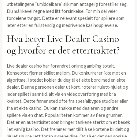
utbetalingene “umiddelbare” slik man antagelig forestiller seg.
Du må likevel regne med litt forsinkelse. For min del veier
fordelene tyngst. Dette er relevant spesielt for spillere som
leter etter en fullstendig og medrivende kasinopplevelse.
Hva betyr Live Dealer Casino
og hvorfor er det ettertraktet?
Live dealer casino har forandret online gambling totalt.
Konseptet fjerner skillet mellom. Du konkurrerer ikke mot en
algoritme. I stedet kobler du deg til et ekte bord med en ekte
dealer. Denne personen deler ut kort, roterer rulett-hjulet og
leder spillet i sanntid, alt via en videooverføring med bra
kvalitet. Dette finner sted ofte fra spesialbygde studioer eller
fra et ekte kasino. Du kan snakke med dealeren og andre
spillere via en chat. Populariteten kommer av flere grunner.
Det er en autentisitet som bringer tankene sterkt om et besøk
i et vanlig kasino. Det fremmer mer tillit å se kortene bli delt og
hjulet snurre rett foran øynene dine. Og så er det den sosiale