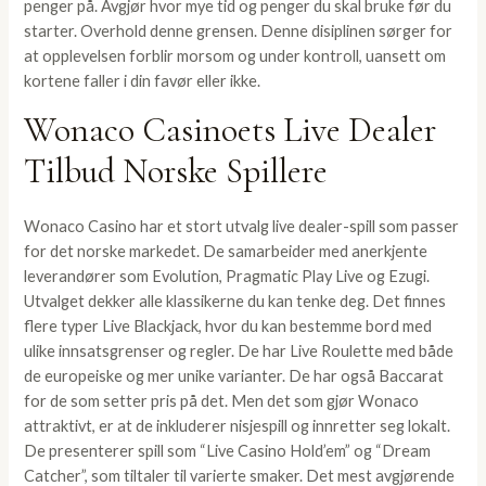
penger på. Avgjør hvor mye tid og penger du skal bruke før du
starter. Overhold denne grensen. Denne disiplinen sørger for
at opplevelsen forblir morsom og under kontroll, uansett om
kortene faller i din favør eller ikke.
Wonaco Casinoets Live Dealer
Tilbud Norske Spillere
Wonaco Casino har et stort utvalg live dealer-spill som passer
for det norske markedet. De samarbeider med anerkjente
leverandører som Evolution, Pragmatic Play Live og Ezugi.
Utvalget dekker alle klassikerne du kan tenke deg. Det finnes
flere typer Live Blackjack, hvor du kan bestemme bord med
ulike innsatsgrenser og regler. De har Live Roulette med både
de europeiske og mer unike varianter. De har også Baccarat
for de som setter pris på det. Men det som gjør Wonaco
attraktivt, er at de inkluderer nisjespill og innretter seg lokalt.
De presenterer spill som “Live Casino Hold’em” og “Dream
Catcher”, som tiltaler til varierte smaker. Det mest avgjørende