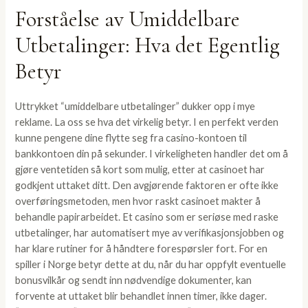
Forståelse av Umiddelbare
Utbetalinger: Hva det Egentlig
Betyr
Uttrykket “umiddelbare utbetalinger” dukker opp i mye
reklame. La oss se hva det virkelig betyr. I en perfekt verden
kunne pengene dine flytte seg fra casino-kontoen til
bankkontoen din på sekunder. I virkeligheten handler det om å
gjøre ventetiden så kort som mulig, etter at casinoet har
godkjent uttaket ditt. Den avgjørende faktoren er ofte ikke
overføringsmetoden, men hvor raskt casinoet makter å
behandle papirarbeidet. Et casino som er seriøse med raske
utbetalinger, har automatisert mye av verifikasjonsjobben og
har klare rutiner for å håndtere forespørsler fort. For en
spiller i Norge betyr dette at du, når du har oppfylt eventuelle
bonusvilkår og sendt inn nødvendige dokumenter, kan
forvente at uttaket blir behandlet innen timer, ikke dager.