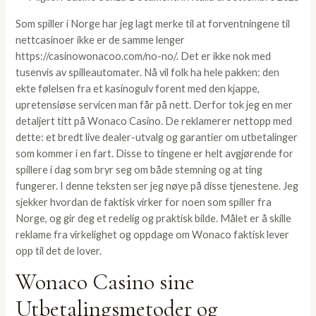
Som spiller i Norge har jeg lagt merke til at forventningene til
nettcasinoer ikke er de samme lenger
https://casinowonacoo.com/no-no/
. Det er ikke nok med
tusenvis av spilleautomater. Nå vil folk ha hele pakken: den
ekte følelsen fra et kasinogulv forent med den kjappe,
upretensiøse servicen man får på nett. Derfor tok jeg en mer
detaljert titt på Wonaco Casino. De reklamerer nettopp med
dette: et bredt live dealer-utvalg og garantier om utbetalinger
som kommer i en fart. Disse to tingene er helt avgjørende for
spillere i dag som bryr seg om både stemning og at ting
fungerer. I denne teksten ser jeg nøye på disse tjenestene. Jeg
sjekker hvordan de faktisk virker for noen som spiller fra
Norge, og gir deg et redelig og praktisk bilde. Målet er å skille
reklame fra virkelighet og oppdage om Wonaco faktisk lever
opp til det de lover.
Wonaco Casino sine
Utbetalingsmetoder og