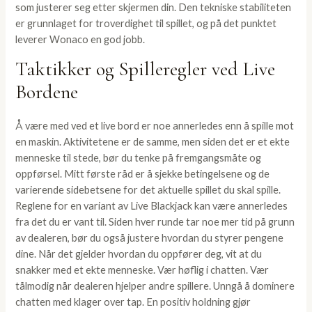
som justerer seg etter skjermen din. Den tekniske stabiliteten
er grunnlaget for troverdighet til spillet, og på det punktet
leverer Wonaco en god jobb.
Taktikker og Spilleregler ved Live
Bordene
Å være med ved et live bord er noe annerledes enn å spille mot
en maskin. Aktivitetene er de samme, men siden det er et ekte
menneske til stede, bør du tenke på fremgangsmåte og
oppførsel. Mitt første råd er å sjekke betingelsene og de
varierende sidebetsene for det aktuelle spillet du skal spille.
Reglene for en variant av Live Blackjack kan være annerledes
fra det du er vant til. Siden hver runde tar noe mer tid på grunn
av dealeren, bør du også justere hvordan du styrer pengene
dine. Når det gjelder hvordan du oppfører deg, vit at du
snakker med et ekte menneske. Vær høflig i chatten. Vær
tålmodig når dealeren hjelper andre spillere. Unngå å dominere
chatten med klager over tap. En positiv holdning gjør