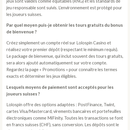
jeux sont validés comme équitables (RNG) et les standards de
jeu responsable sont suivis. L’environnement est protégé pour
les joueurs suisses.
Par quel moyen puis-je obtenir les tours gratuits du bonus
de bienvenue ?
Créez simplement un compte réel sur Lolospin Casino et
réalisez votre premier dépôt (respectant le minimum requis).
Le package de bienvenue, qui inclut souvent des tours gratuits,
sera alors ajouté automatiquement sur votre compte.
Regardez la page « Promotions » pour connaître les termes
exacts et déterminer les jeux éligibles.
Lesquels moyens de paiement sont acceptés pour les
joueurs suisses ?
Lolospin offre des options adaptées : PostFinance, Twint,
cartes Visa/Mastercard, virements bancaires et portefeuilles
électroniques comme MiFinity. Toutes les transactions se font
en francs suisses (CHF), sans conversion. Les dépôts sont le