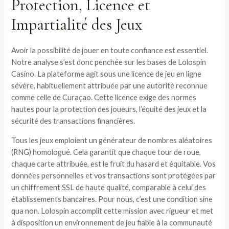
Protection, Licence et
Impartialité des Jeux
Avoir la possibilité de jouer en toute confiance est essentiel.
Notre analyse s’est donc penchée sur les bases de Lolospin
Casino. La plateforme agit sous une licence de jeu en ligne
sévère, habituellement attribuée par une autorité reconnue
comme celle de Curaçao. Cette licence exige des normes
hautes pour la protection des joueurs, l’équité des jeux et la
sécurité des transactions financières.
Tous les jeux emploient un générateur de nombres aléatoires
(RNG) homologué. Cela garantit que chaque tour de roue,
chaque carte attribuée, est le fruit du hasard et équitable. Vos
données personnelles et vos transactions sont protégées par
un chiffrement SSL de haute qualité, comparable à celui des
établissements bancaires. Pour nous, c’est une condition sine
qua non. Lolospin accomplit cette mission avec rigueur et met
à disposition un environnement de jeu fiable à la communauté