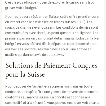
C’est le plus efficace moyen de explorer le casino sans trop
grever votre budget.
Pour les joueurs résidant en Suisse, cette offre prend encore
en intérêt car elle est libellée en francs suisses (CHF). Les
soucis de change s’évanouissent. Les conditions de mise sont
communiquées avec clarté, un point que nous soulignons. Les
premiers pas sur un casino sont déterminants. Lolospin l’a bien
intégré en vous offrant dès le départ un capital boosté pour
essayer ses nombreuses machines à sous. Une entrée en
matière qui donne envie de poursuivre.
Solutions de Paiement Conçues
pour la Suisse
Pour déposer de l’argent et récupérer vos gains en toute
confiance, Lolospin offre une gamme de moyens de paiement
conformes au marché suisse. La priorité est donnée à la
commodité et à la sécurité. Vous pouvez employer votre carte