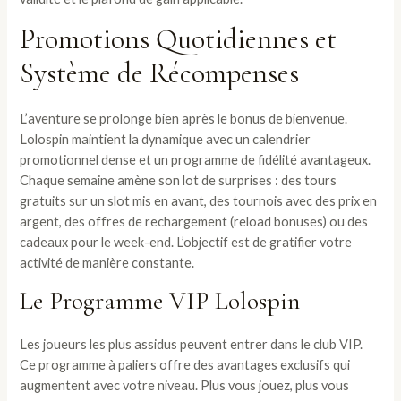
Promotions Quotidiennes et
Système de Récompenses
L’aventure se prolonge bien après le bonus de bienvenue.
Lolospin maintient la dynamique avec un calendrier
promotionnel dense et un programme de fidélité avantageux.
Chaque semaine amène son lot de surprises : des tours
gratuits sur un slot mis en avant, des tournois avec des prix en
argent, des offres de rechargement (reload bonuses) ou des
cadeaux pour le week-end. L’objectif est de gratifier votre
activité de manière constante.
Le Programme VIP Lolospin
Les joueurs les plus assidus peuvent entrer dans le club VIP.
Ce programme à paliers offre des avantages exclusifs qui
augmentent avec votre niveau. Plus vous jouez, plus vous