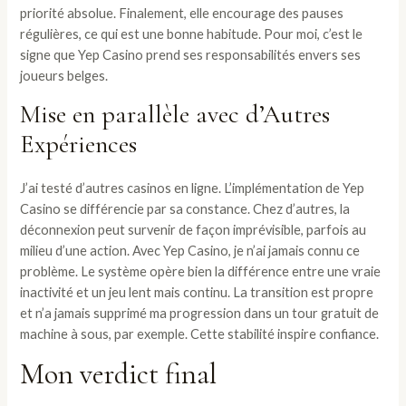
priorité absolue. Finalement, elle encourage des pauses
régulières, ce qui est une bonne habitude. Pour moi, c’est le
signe que Yep Casino prend ses responsabilités envers ses
joueurs belges.
Mise en parallèle avec d’Autres
Expériences
J’ai testé d’autres casinos en ligne. L’implémentation de Yep
Casino se différencie par sa constance. Chez d’autres, la
déconnexion peut survenir de façon imprévisible, parfois au
milieu d’une action. Avec Yep Casino, je n’ai jamais connu ce
problème. Le système opère bien la différence entre une vraie
inactivité et un jeu lent mais continu. La transition est propre
et n’a jamais supprimé ma progression dans un tour gratuit de
machine à sous, par exemple. Cette stabilité inspire confiance.
Mon verdict final