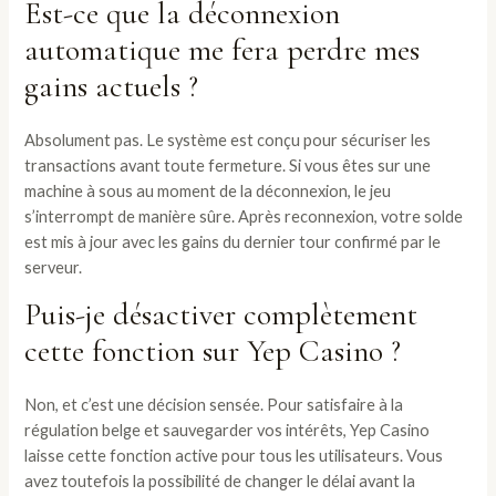
Est-ce que la déconnexion
automatique me fera perdre mes
gains actuels ?
Absolument pas. Le système est conçu pour sécuriser les
transactions avant toute fermeture. Si vous êtes sur une
machine à sous au moment de la déconnexion, le jeu
s’interrompt de manière sûre. Après reconnexion, votre solde
est mis à jour avec les gains du dernier tour confirmé par le
serveur.
Puis-je désactiver complètement
cette fonction sur Yep Casino ?
Non, et c’est une décision sensée. Pour satisfaire à la
régulation belge et sauvegarder vos intérêts, Yep Casino
laisse cette fonction active pour tous les utilisateurs. Vous
avez toutefois la possibilité de changer le délai avant la