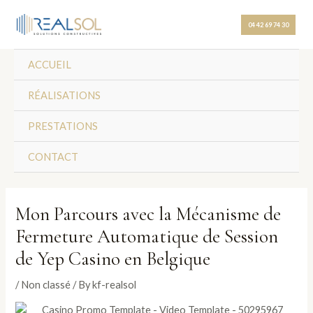
Skip
Post
to
navigation
04 42 69 74 30
content
ACCUEIL
RÉALISATIONS
PRESTATIONS
CONTACT
Mon Parcours avec la Mécanisme de
Fermeture Automatique de Session
de Yep Casino en Belgique
/
Non classé
/ By
kf-realsol