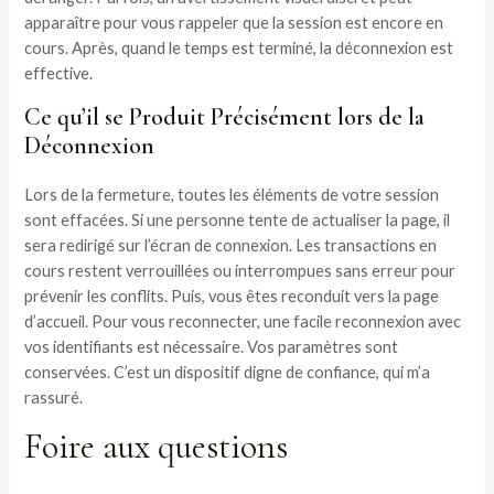
apparaître pour vous rappeler que la session est encore en
cours. Après, quand le temps est terminé, la déconnexion est
effective.
Ce qu’il se Produit Précisément lors de la
Déconnexion
Lors de la fermeture, toutes les éléments de votre session
sont effacées. Si une personne tente de actualiser la page, il
sera redirigé sur l’écran de connexion. Les transactions en
cours restent verrouillées ou interrompues sans erreur pour
prévenir les conflits. Puis, vous êtes reconduit vers la page
d’accueil. Pour vous reconnecter, une facile reconnexion avec
vos identifiants est nécessaire. Vos paramètres sont
conservées. C’est un dispositif digne de confiance, qui m’a
rassuré.
Foire aux questions