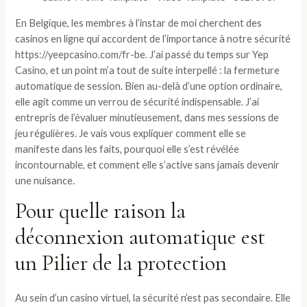
En Belgique, les membres à l’instar de moi cherchent des
casinos en ligne qui accordent de l’importance à notre sécurité
https://yeepcasino.com/fr-be
. J’ai passé du temps sur Yep
Casino, et un point m’a tout de suite interpellé : la fermeture
automatique de session. Bien au-delà d’une option ordinaire,
elle agit comme un verrou de sécurité indispensable. J’ai
entrepris de l’évaluer minutieusement, dans mes sessions de
jeu régulières. Je vais vous expliquer comment elle se
manifeste dans les faits, pourquoi elle s’est révélée
incontournable, et comment elle s’active sans jamais devenir
une nuisance.
Pour quelle raison la
déconnexion automatique est
un Pilier de la protection
Au sein d’un casino virtuel, la sécurité n’est pas secondaire. Elle