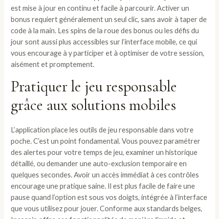
est mise à jour en continu et facile à parcourir. Activer un
bonus requiert généralement un seul clic, sans avoir à taper de
code à la main. Les spins de la roue des bonus ou les défis du
jour sont aussi plus accessibles sur l’interface mobile, ce qui
vous encourage à y participer et à optimiser de votre session,
aisément et promptement.
Pratiquer le jeu responsable
grâce aux solutions mobiles
L’application place les outils de jeu responsable dans votre
poche. C’est un point fondamental. Vous pouvez paramétrer
des alertes pour votre temps de jeu, examiner un historique
détaillé, ou demander une auto-exclusion temporaire en
quelques secondes. Avoir un accès immédiat à ces contrôles
encourage une pratique saine. Il est plus facile de faire une
pause quand l’option est sous vos doigts, intégrée à l’interface
que vous utilisez pour jouer. Conforme aux standards belges,