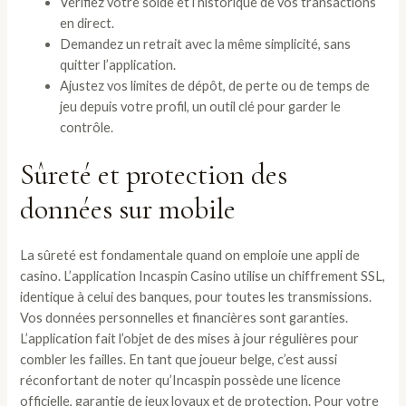
Vérifiez votre solde et l’historique de vos transactions
en direct.
Demandez un retrait avec la même simplicité, sans
quitter l’application.
Ajustez vos limites de dépôt, de perte ou de temps de
jeu depuis votre profil, un outil clé pour garder le
contrôle.
Sûreté et protection des
données sur mobile
La sûreté est fondamentale quand on emploie une appli de
casino. L’application Incaspin Casino utilise un chiffrement SSL,
identique à celui des banques, pour toutes les transmissions.
Vos données personnelles et financières sont garanties.
L’application fait l’objet de des mises à jour régulières pour
combler les failles. En tant que joueur belge, c’est aussi
réconfortant de noter qu’Incaspin possède une licence
officielle, garantie de jeux loyaux et de protection. Pour votre