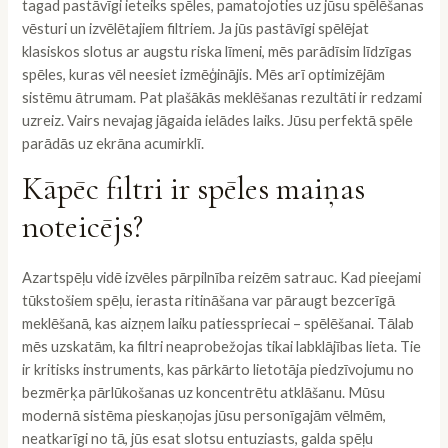
tagad pastāvīgi ieteiks spēles, pamatojoties uz jūsu spēlēšanas
vēsturi un izvēlētajiem filtriem. Ja jūs pastāvīgi spēlējat
klasiskos slotus ar augstu riska līmeni, mēs parādīsim līdzīgas
spēles, kuras vēl neesiet izmēģinājis. Mēs arī optimizējām
sistēmu ātrumam. Pat plašākās meklēšanas rezultāti ir redzami
uzreiz. Vairs nevajag jāgaida ielādes laiks. Jūsu perfektā spēle
parādās uz ekrāna acumirklī.
Kāpēc filtri ir spēles maiņas
noteicējs?
Azartspēļu vidē izvēles pārpilnība reizēm satrauc. Kad pieejami
tūkstošiem spēļu, ierasta ritināšana var pāraugt bezcerīgā
meklēšanā, kas aizņem laiku patiesspriecai – spēlēšanai. Tālab
mēs uzskatām, ka filtri neaprobežojas tikai labklājības lieta. Tie
ir kritisks instruments, kas pārkārto lietotāja piedzīvojumu no
bezmērķa pārlūkošanas uz koncentrētu atklāšanu. Mūsu
modernā sistēma pieskaņojas jūsu personīgajām vēlmēm,
neatkarīgi no tā, jūs esat slotsu entuziasts, galda spēļu