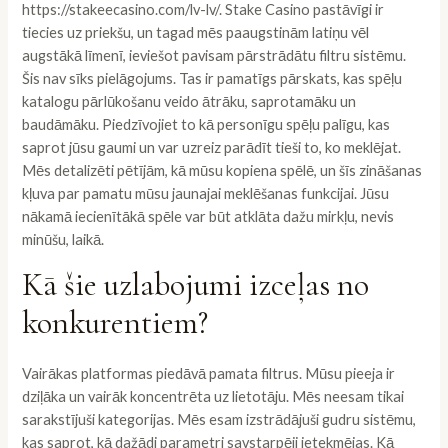
https://stakeecasino.com/lv-lv/
. Stake Casino pastāvīgi ir
tiecies uz priekšu, un tagad mēs paaugstinām latiņu vēl
augstākā līmenī, ieviešot pavisam pārstrādātu filtru sistēmu.
Šis nav sīks pielāgojums. Tas ir pamatīgs pārskats, kas spēļu
katalogu pārlūkošanu veido ātrāku, saprotamāku un
baudāmāku. Piedzīvojiet to kā personīgu spēļu palīgu, kas
saprot jūsu gaumi un var uzreiz parādīt tieši to, ko meklējat.
Mēs detalizēti pētījām, kā mūsu kopiena spēlē, un šīs zināšanas
kļuva par pamatu mūsu jaunajai meklēšanas funkcijai. Jūsu
nākamā iecienītākā spēle var būt atklāta dažu mirkļu, nevis
minūšu, laikā.
Kā šie uzlabojumi izceļas no
konkurentiem?
Vairākas platformas piedāvā pamata filtrus. Mūsu pieeja ir
dziļāka un vairāk koncentrēta uz lietotāju. Mēs neesam tikai
sarakstījuši kategorijas. Mēs esam izstrādājuši gudru sistēmu,
kas saprot, kā dažādi parametri savstarpēji ietekmējas. Kā