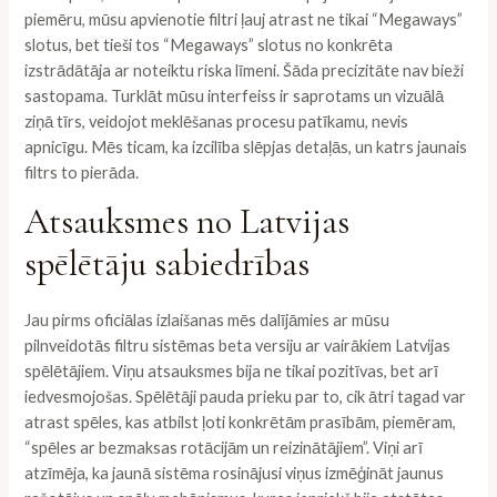
piemēru, mūsu apvienotie filtri ļauj atrast ne tikai “Megaways”
slotus, bet tieši tos “Megaways” slotus no konkrēta
izstrādātāja ar noteiktu riska līmeni. Šāda precizitāte nav bieži
sastopama. Turklāt mūsu interfeiss ir saprotams un vizuālā
ziņā tīrs, veidojot meklēšanas procesu patīkamu, nevis
apnicīgu. Mēs ticam, ka izcilība slēpjas detaļās, un katrs jaunais
filtrs to pierāda.
Atsauksmes no Latvijas
spēlētāju sabiedrības
Jau pirms oficiālas izlaišanas mēs dalījāmies ar mūsu
pilnveidotās filtru sistēmas beta versiju ar vairākiem Latvijas
spēlētājiem. Viņu atsauksmes bija ne tikai pozitīvas, bet arī
iedvesmojošas. Spēlētāji pauda prieku par to, cik ātri tagad var
atrast spēles, kas atbilst ļoti konkrētām prasībām, piemēram,
“spēles ar bezmaksas rotācijām un reizinātājiem”. Viņi arī
atzīmēja, ka jaunā sistēma rosinājusi viņus izmēģināt jaunus