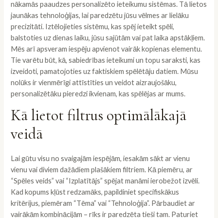
nākamās paaudzes personalizēto ieteikumu sistēmas. Tā lietos
jaunākas tehnoloģijas, lai paredzētu jūsu vēlmes ar lielāku
precizitāti. Iztēlojieties sistēmu, kas spēj ieteikt spēli,
balstoties uz dienas laiku, jūsu sajūtām vai pat laika apstākļiem.
Mēs arī apsveram iespēju apvienot vairāk kopienas elementu.
Tie varētu būt, kā, sabiedrības ieteikumi un topu saraksti, kas
izveidoti, pamatojoties uz faktiskiem spēlētāju datiem. Mūsu
nolūks ir vienmērīgi attīstīties un veidot aizraujošāku,
personalizētāku pieredzi ikvienam, kas spēlējas ar mums.
Kā lietot filtrus optimālākajā
veidā
Lai gūtu visu no svaigajām iespējām, iesakām sākt ar vienu
vienu vai diviem dažādiem plašākiem filtriem. Kā piemēru, ar
“Spēles veids” vai “Izplatītājs” spējat manāmi ierobežot izvēli.
Kad kopums kļūst redzamāks, papildiniet specifiskākus
kritērijus, piemēram “Tēma” vai “Tehnoloģija”. Pārbaudiet ar
vairākām kombinācijām – rīks ir paredzēta tieši tam. Paturiet