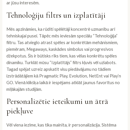
ar jūsu interesēm.
Tehnoloģiju filtrs un izplatītāji
Mēs apzināmies, ka rūdīti spēlētāji koncentrē uzmanību arī
tehniskajai pusei. Tāpēc mēs ieviesām speciālu “Tehnoloģija”
filtru. Tas atvieglo atrast spēles ar konkrētām mehānismiem,
piemēram, Megaways, kaskādes simbolus vai progresīvos
džekpotus. Šis ir būtisks rīks tiem, kas vēlas konkrētu spēles
dinamiku. Turklāt mūsu “Izplatītājs” filtrs kļuvis vēl uzlabots.
Tagad spējat uzreiz apskatīt visu piedāvājumu no tādiem
izstrādātājiem kā Pragmatic Play, Evolution, NetEnt vai Play’n
GO. Vienā klikšķa laikā ir iespējams atklāt jaunus favorītus no
mīļākajām studijām.
Personalizētie ieteikumi un ātrā
piekļuve
Vēl viena iezīme, kas tika mainīta, ir personalizācija. Sistēma