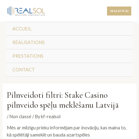
Skip
Post
to
navigation
04 42 69 74 30
content
ACCUEIL
RÉALISATIONS
PRESTATIONS
CONTACT
Pilnveidoti filtri: Stake Casino
pilnveido spēļu meklēšanu Latvijā
/
Non classé
/ By
kf-realsol
Mēs ar milzīgu prieku informējam par inovāciju, kas maina to,
kā spēlētāji sameklē un bauda azartspēles