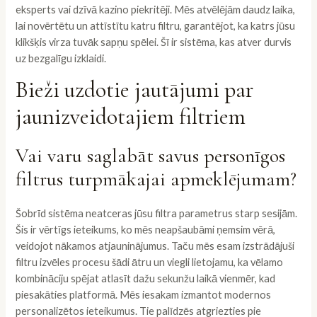
eksperts vai dzīvā kazino piekritēji. Mēs atvēlējām daudz laika,
lai novērtētu un attīstītu katru filtru, garantējot, ka katrs jūsu
klikšķis virza tuvāk sapņu spēlei. Šī ir sistēma, kas atver durvis
uz bezgalīgu izklaidi.
Bieži uzdotie jautājumi par
jaunizveidotajiem filtriem
Vai varu saglabāt savus personīgos
filtrus turpmākajai apmeklējumam?
Šobrīd sistēma neatceras jūsu filtra parametrus starp sesijām.
Šis ir vērtīgs ieteikums, ko mēs neapšaubāmi ņemsim vērā,
veidojot nākamos atjauninājumus. Taču mēs esam izstrādājuši
filtru izvēles procesu šādi ātru un viegli lietojamu, ka vēlamo
kombināciju spējat atlasīt dažu sekunžu laikā vienmēr, kad
piesakāties platformā. Mēs iesakam izmantot modernos
personalizētos ieteikumus. Tie palīdzēs atgriezties pie