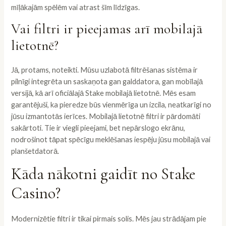
mīļākajām spēlēm vai atrast šīm līdzīgas.
Vai filtri ir pieejamas arī mobilajā
lietotnē?
Jā, protams, noteikti. Mūsu uzlabotā filtrēšanas sistēma ir
pilnīgi integrēta un saskaņota gan galddatora, gan mobīlajā
versijā, kā arī oficiālajā Stake mobilajā lietotnē. Mēs esam
garantējuši, ka pieredze būs vienmērīga un izcila, neatkarīgi no
jūsu izmantotās ierīces. Mobilajā lietotnē filtri ir pārdomāti
sakārtoti. Tie ir viegli pieejami, bet nepārslogo ekrānu,
nodrošinot tāpat spēcīgu meklēšanas iespēju jūsu mobilajā vai
planšetdatorā.
Kāda nākotni gaidīt no Stake
Casino?
Modernizētie filtri ir tikai pirmais solis. Mēs jau strādājam pie