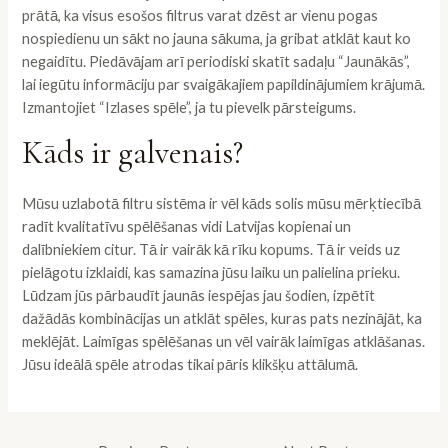
prātā, ka visus esošos filtrus varat dzēst ar vienu pogas
nospiedienu un sākt no jauna sākuma, ja gribat atklāt kaut ko
negaidītu. Piedāvājam arī periodiski skatīt sadaļu “Jaunākās”,
lai iegūtu informāciju par svaigākajiem papildinājumiem krājumā.
Izmantojiet “Izlases spēle”, ja tu pievelk pārsteigums.
Kāds ir galvenais?
Mūsu uzlabotā filtru sistēma ir vēl kāds solis mūsu mērķtiecībā
radīt kvalitatīvu spēlēšanas vidi Latvijas kopienai un
dalībniekiem citur. Tā ir vairāk kā rīku kopums. Tā ir veids uz
pielāgotu izklaidi, kas samazina jūsu laiku un palielina prieku.
Lūdzam jūs pārbaudīt jaunās iespējas jau šodien, izpētīt
dažādās kombinācijas un atklāt spēles, kuras pats nezinājāt, ka
meklējāt. Laimīgas spēlēšanas un vēl vairāk laimīgas atklāšanas.
Jūsu ideālā spēle atrodas tikai pāris klikšķu attālumā.