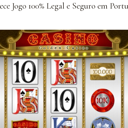
ece Jogo 100% Legal e Seguro em Portu