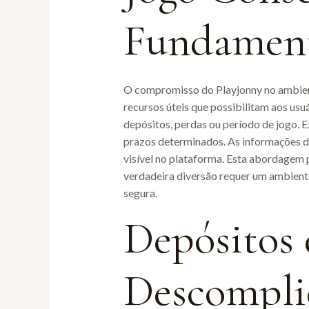
Fundamen
O compromisso do Playjonny no ambiente
recursos úteis que possibilitam aos usuá
depósitos, perdas ou período de jogo. 
prazos determinados. As informações de 
visível no plataforma. Esta abordagem 
verdadeira diversão requer um ambient
segura.
Depósitos 
Descompli