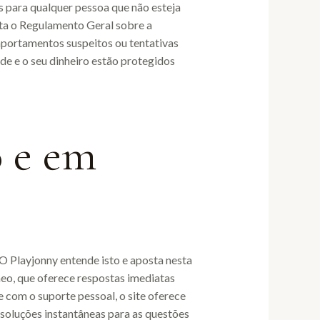
s para qualquer pessoa que não esteja
ita o Regulamento Geral sobre a
portamentos suspeitos ou tentativas
ade e o seu dinheiro estão protegidos
o e em
O Playjonny entende isto e aposta nesta
neo, que oferece respostas imediatas
 com o suporte pessoal, o site oferece
soluções instantâneas para as questões