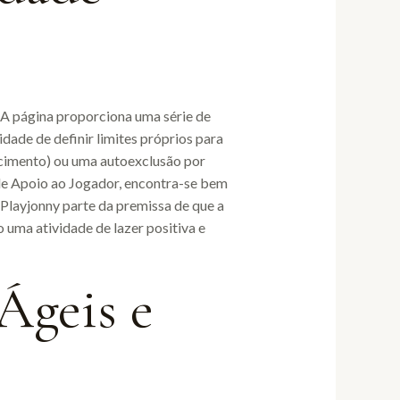
 A página proporciona uma série de
idade de definir limites próprios para
ecimento) ou uma autoexclusão por
 de Apoio ao Jogador, encontra-se bem
 Playjonny parte da premissa de que a
uma atividade de lazer positiva e
Ágeis e