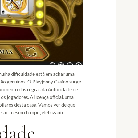
enuína dificuldade está em achar uma
ão genuínos. O Playjonny Casino surge
primento das regras da Autoridade de
os jogadores. A licença oficial, uma
ilares desta casa. Vamos ver de que
e, ao mesmo tempo, eletrizante.
idade