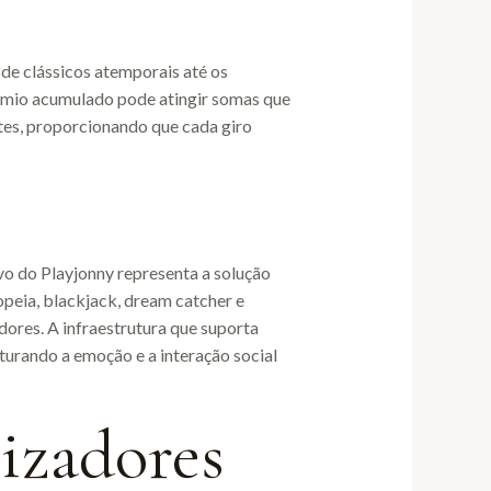
sde clássicos atemporais até os
rêmio acumulado pode atingir somas que
tes, proporcionando que cada giro
vo do Playjonny representa a solução
opeia, blackjack, dream catcher e
ores. A infraestrutura que suporta
pturando a emoção e a interação social
izadores