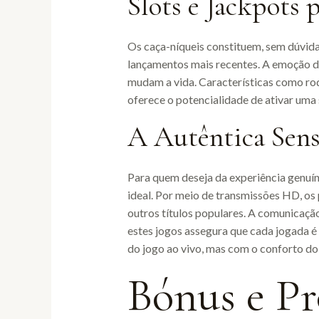
Slots e Jackpots 
Os caça-níqueis constituem, sem dúvida,
lançamentos mais recentes. A emoção d
mudam a vida. Características como rod
oferece o potencialidade de ativar uma 
A Autêntica Sens
Para quem deseja da experiência genuín
ideal. Por meio de transmissões HD, os
outros títulos populares. A comunicaçã
estes jogos assegura que cada jogada é 
do jogo ao vivo, mas com o conforto do 
Bónus e Pr