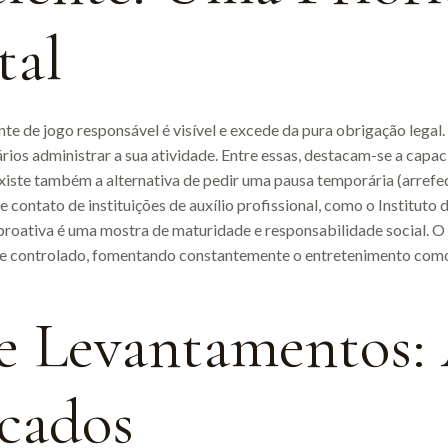
tal
 de jogo responsável é visível e excede da pura obrigação legal.
rios administrar a sua atividade. Entre essas, destacam-se a capac
Existe também a alternativa de pedir uma pausa temporária (arref
contato de instituições de auxílio profissional, como o Instituto
proativa é uma mostra de maturidade e responsabilidade social. O
e controlado, fomentando constantemente o entretenimento como 
e Levantamentos: 
cados