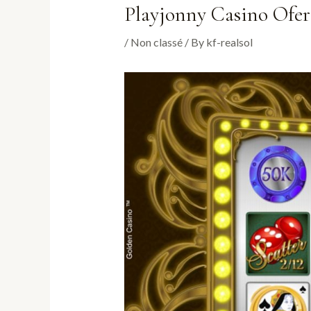
Playjonny Casino Ofer
/
Non classé
/ By
kf-realsol