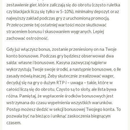
zestawienie gier, które zaliczają się do obrotu (często ruletka
czy blackjack liczą się tylko w 5-10%), minimalny depozyt oraz
najwyższy zakład podczas gry z uruchomioną promocją.
Przekroczenie tej ostatniej wartości może skutkować
straceniem bonusu i skasowaniem wygranych. Lepiej
zachować ostrożność.
Gdy już włączysz bonus, zostanie przeniesiony on na Twoje
konto bonusowe. Podczas gry będziesz obserwował dwa
salda: własne i bonusowe. Kasyna zazwyczaj najpierw
wykorzystują Twoje swoje środki, a następnie bonusowe, o ile
zasady mówią inaczej. Żeby skutecznie zrealizować wager,
decyduj się na gry o dużym RTP i – uwaga – takie, które w
całości liczą się do obrotu. Często są to sloty, ale lista bywa
różna. Pamiętaj, że wypłacenie środków bonusowych jest
wstrzymana do czasu wypełnienia wszystkich warunków.
Postęp możesz śledzić w sekcji bonusowej Twojego konta. To
pozwala być na bieżąco i uniknąć zaskoczenia biegnącym
czasem.