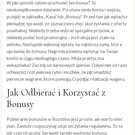
W jaki sposób zatem uruchomić ten bonus? To
nieskomplikowane działanie. Po utworzeniu konta i wejściu,
przejdź w zakładkę „Kasa” lub „Bonusy”. Przed tym jak wpłacisz
pieniądze, sprawdź, że zaznaczyłeś chęć skorzystania z oferty
powitalnej. Niekiedy trzeba wybrać specjalny przycisk, a
niekiedy podać kod promocyjny – instrukcja jest stale na
widoku. Następnie wykonaj wpłatę na najniższą sumę, która
uprawnia do bonusu. Nagrody powinny wpłynąć na Twoje
konto w ciągu niedługiego czasu. Moja praktyczna
wskazówka? Zacznij od darmowych spinów. Dzięki nim od razu
uchwycisz rozrywkowy rytm i możliwe, że zgromadzisz
pierwsze wygrane, które pomogą Ci podjąć realizację wageru.
Jak Odbierać i Korzystać z
Bonusy
Pobieranie bonusów w Roostino jest proste, ale warto mieć
plan. Zawsze rozpoczynaj od przeczytania regulaminu. To to
nie czas stracony. Sprawdź termin ważności bonusu,