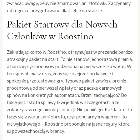
zwracać uwagę, żeby nie zmarnować ani złotówki. Zaczynamy
od tego, co przygotowano dla Ciebie na starcie.
Pakiet Startowy dla Nowych
Członków w Roostino
Zakładając konto w Roostino, otrzymujesz w prezencie bardzo
atrakcyjny pakiet na start. To nie stanowi jednorazowa premia,
a bardziej cykl bonusów podzielona na pierwsze kilka wpłat. W
ten sposób masz czas, żeby się rozejrzeć po kasynie i
spokojnie przetestować gry. Typowo pakiet zawiera premię
procentową od pierwszej wpłaty oraz paczkę darmowych
spinów na konkretnych automatach. Brzmi zachęcająco? Bo
takie jest. Istota sprawy tkwi jednak w szczegółach, a te
zobaczysz w regulaminie promocji. Nie pomiń go. Każda oferta
łączy się z warunkami obrotu, czyli popularnym wagerem. To
nic wyjątkowego – Roostino proponuje na jasne reguły, które
są powszechnością w branży.