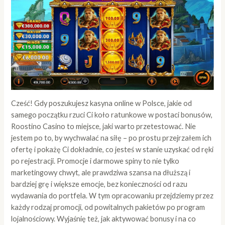
Cześć! Gdy poszukujesz kasyna online w Polsce, jakie od
samego początku rzuci Ci koło ratunkowe w postaci bonusów,
Roostino Casino to miejsce, jaki warto przetestować. Nie
jestem po to, by wychwalać na siłę – po prostu przejrzałem ich
ofertę i pokażę Ci dokładnie, co jesteś w stanie uzyskać od ręki
po rejestracji. Promocje i darmowe spiny to nie tylko
marketingowy chwyt, ale prawdziwa szansa na dłuższą i
bardziej grę i większe emocje, bez konieczności od razu
wydawania do portfela. W tym opracowaniu przejdziemy przez
każdy rodzaj promocji, od powitalnych pakietów po program
lojalnościowy. Wyjaśnię też, jak aktywować bonusy i na co