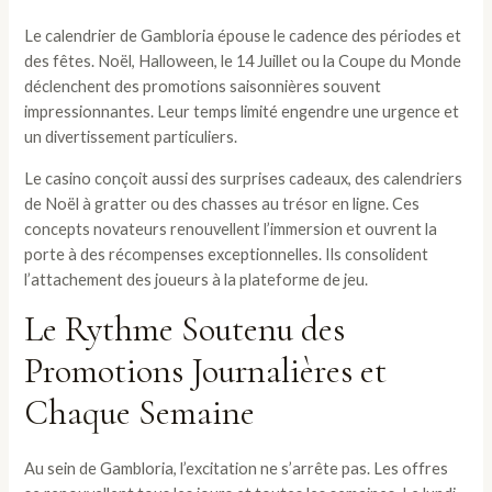
Le calendrier de Gambloria épouse le cadence des périodes et
des fêtes. Noël, Halloween, le 14 Juillet ou la Coupe du Monde
déclenchent des promotions saisonnières souvent
impressionnantes. Leur temps limité engendre une urgence et
un divertissement particuliers.
Le casino conçoit aussi des surprises cadeaux, des calendriers
de Noël à gratter ou des chasses au trésor en ligne. Ces
concepts novateurs renouvellent l’immersion et ouvrent la
porte à des récompenses exceptionnelles. Ils consolident
l’attachement des joueurs à la plateforme de jeu.
Le Rythme Soutenu des
Promotions Journalières et
Chaque Semaine
Au sein de Gambloria, l’excitation ne s’arrête pas. Les offres