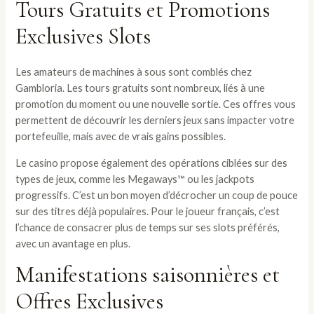
Tours Gratuits et Promotions
Exclusives Slots
Les amateurs de machines à sous sont comblés chez
Gambloria. Les tours gratuits sont nombreux, liés à une
promotion du moment ou une nouvelle sortie. Ces offres vous
permettent de découvrir les derniers jeux sans impacter votre
portefeuille, mais avec de vrais gains possibles.
Le casino propose également des opérations ciblées sur des
types de jeux, comme les Megaways™ ou les jackpots
progressifs. C’est un bon moyen d’décrocher un coup de pouce
sur des titres déjà populaires. Pour le joueur français, c’est
l’chance de consacrer plus de temps sur ses slots préférés,
avec un avantage en plus.
Manifestations saisonnières et
Offres Exclusives