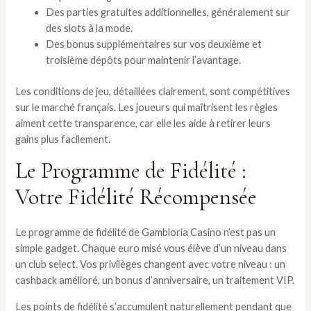
Des parties gratuites additionnelles, généralement sur
des slots à la mode.
Des bonus supplémentaires sur vos deuxième et
troisième dépôts pour maintenir l’avantage.
Les conditions de jeu, détaillées clairement, sont compétitives
sur le marché français. Les joueurs qui maîtrisent les règles
aiment cette transparence, car elle les aide à retirer leurs
gains plus facilement.
Le Programme de Fidélité :
Votre Fidélité Récompensée
Le programme de fidélité de Gambloria Casino n’est pas un
simple gadget. Chaque euro misé vous élève d’un niveau dans
un club select. Vos privilèges changent avec votre niveau : un
cashback amélioré, un bonus d’anniversaire, un traitement VIP.
Les points de fidélité s’accumulent naturellement pendant que