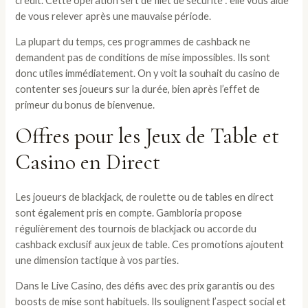
crédit. Cette opération sert de filet de sécurité : elle vous aide
de vous relever après une mauvaise période.
La plupart du temps, ces programmes de cashback ne
demandent pas de conditions de mise impossibles. Ils sont
donc utiles immédiatement. On y voit la souhait du casino de
contenter ses joueurs sur la durée, bien après l’effet de
primeur du bonus de bienvenue.
Offres pour les Jeux de Table et
Casino en Direct
Les joueurs de blackjack, de roulette ou de tables en direct
sont également pris en compte. Gambloria propose
régulièrement des tournois de blackjack ou accorde du
cashback exclusif aux jeux de table. Ces promotions ajoutent
une dimension tactique à vos parties.
Dans le Live Casino, des défis avec des prix garantis ou des
boosts de mise sont habituels. Ils soulignent l’aspect social et