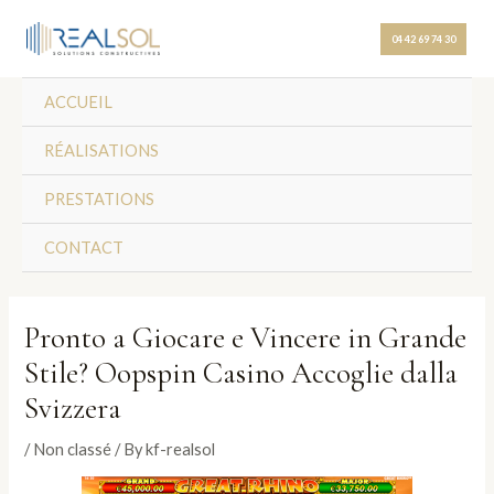
Skip
Post
to
navigation
04 42 69 74 30
content
ACCUEIL
RÉALISATIONS
PRESTATIONS
CONTACT
Pronto a Giocare e Vincere in Grande
Stile? Oopspin Casino Accoglie dalla
Svizzera
/
Non classé
/ By
kf-realsol