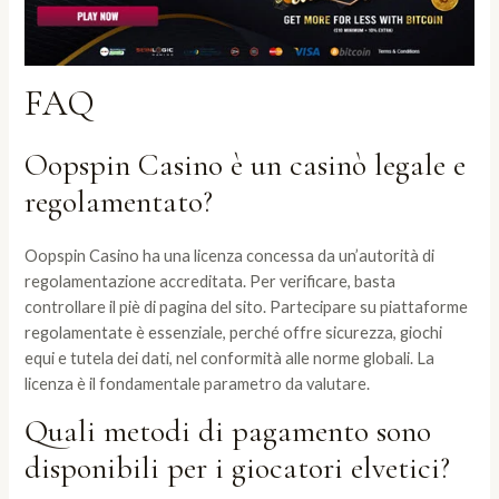
FAQ
Oopspin Casino è un casinò legale e
regolamentato?
Oopspin Casino ha una licenza concessa da un’autorità di
regolamentazione accreditata. Per verificare, basta
controllare il piè di pagina del sito. Partecipare su piattaforme
regolamentate è essenziale, perché offre sicurezza, giochi
equi e tutela dei dati, nel conformità alle norme globali. La
licenza è il fondamentale parametro da valutare.
Quali metodi di pagamento sono
disponibili per i giocatori elvetici?