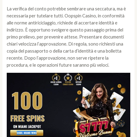
La verifica del conto potrebbe sembrare una seccatura, ma è
necessaria per tutelare tutti. Oopspin Casino, in conformità
alle norme antiriciclaggio, richiede di accertare identità e
indirizzo. È opportuno svolgere questo passaggio prima del
primo prelievo, per prevenire attese. Presentare documenti
chiari velocizza l’approvazione. Di regola, sono richiesti una
copia del passaporto o della carta d’identità e una bolletta
recente. Dopo l’approvazione, non serve ripetere la
procedura, e le operazioni future saranno più veloci.