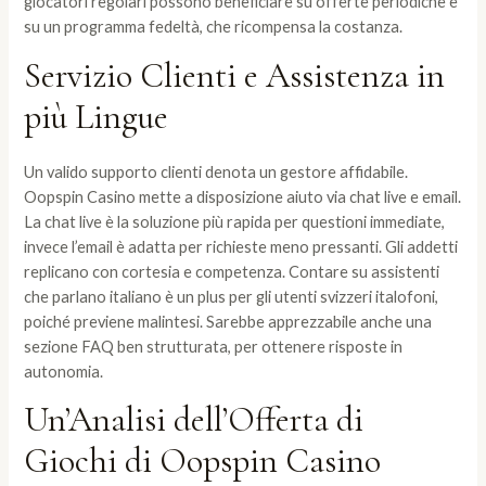
giocatori regolari possono beneficiare su offerte periodiche e
su un programma fedeltà, che ricompensa la costanza.
Servizio Clienti e Assistenza in
più Lingue
Un valido supporto clienti denota un gestore affidabile.
Oopspin Casino mette a disposizione aiuto via chat live e email.
La chat live è la soluzione più rapida per questioni immediate,
invece l’email è adatta per richieste meno pressanti. Gli addetti
replicano con cortesia e competenza. Contare su assistenti
che parlano italiano è un plus per gli utenti svizzeri italofoni,
poiché previene malintesi. Sarebbe apprezzabile anche una
sezione FAQ ben strutturata, per ottenere risposte in
autonomia.
Un’Analisi dell’Offerta di
Giochi di Oopspin Casino