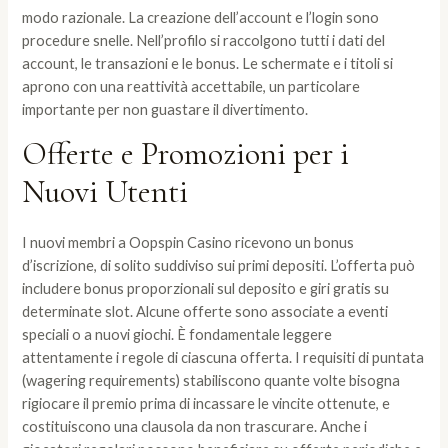
modo razionale. La creazione dell’account e l’login sono
procedure snelle. Nell’profilo si raccolgono tutti i dati del
account, le transazioni e le bonus. Le schermate e i titoli si
aprono con una reattività accettabile, un particolare
importante per non guastare il divertimento.
Offerte e Promozioni per i
Nuovi Utenti
I nuovi membri a Oopspin Casino ricevono un bonus
d’iscrizione, di solito suddiviso sui primi depositi. L’offerta può
includere bonus proporzionali sul deposito e giri gratis su
determinate slot. Alcune offerte sono associate a eventi
speciali o a nuovi giochi. È fondamentale leggere
attentamente i regole di ciascuna offerta. I requisiti di puntata
(wagering requirements) stabiliscono quante volte bisogna
rigiocare il premio prima di incassare le vincite ottenute, e
costituiscono una clausola da non trascurare. Anche i