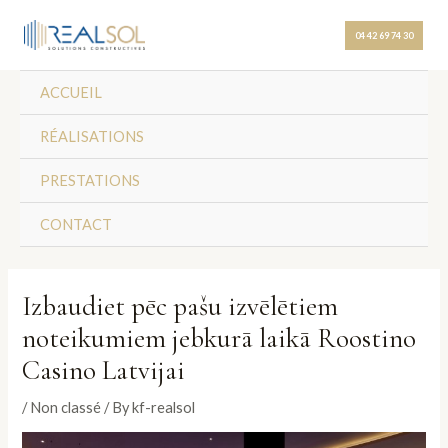
Skip
Post
to
navigation
04 42 69 74 30
content
ACCUEIL
RÉALISATIONS
PRESTATIONS
CONTACT
Izbaudiet pēc pašu izvēlētiem
noteikumiem jebkurā laikā Roostino
Casino Latvijai
/
Non classé
/ By
kf-realsol