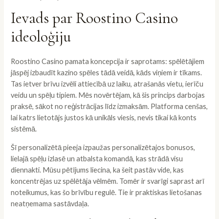
Ievads par Roostino Casino
ideoloģiju
Roostino Casino pamata koncepcija ir saprotams: spēlētājiem
jāspēj izbaudīt kazino spēles tādā veidā, kāds viņiem ir tīkams.
Tas ietver brīvu izvēli attiecībā uz laiku, atrašanās vietu, ierīču
veidu un spēļu tipiem. Mēs novērtējam, kā šis princips darbojas
praksē, sākot no reģistrācijas līdz izmaksām. Platforma cenšas,
lai katrs lietotājs justos kā unikāls viesis, nevis tikai kā konts
sistēmā.
Šī personalizētā pieeja izpaužas personalizētajos bonusos,
lielajā spēļu izlasē un atbalsta komandā, kas strādā visu
diennakti. Mūsu pētījums liecina, ka šeit pastāv vide, kas
koncentrējas uz spēlētāja vēlmēm. Tomēr ir svarīgi saprast arī
noteikumus, kas šo brīvību regulē. Tie ir praktiskas lietošanas
neatņemama sastāvdaļa.