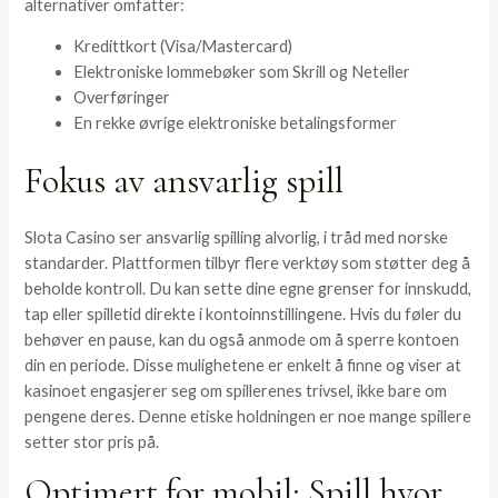
alternativer omfatter:
Kredittkort (Visa/Mastercard)
Elektroniske lommebøker som Skrill og Neteller
Overføringer
En rekke øvrige elektroniske betalingsformer
Fokus av ansvarlig spill
Slota Casino ser ansvarlig spilling alvorlig, i tråd med norske
standarder. Plattformen tilbyr flere verktøy som støtter deg å
beholde kontroll. Du kan sette dine egne grenser for innskudd,
tap eller spilletid direkte i kontoinnstillingene. Hvis du føler du
behøver en pause, kan du også anmode om å sperre kontoen
din en periode. Disse mulighetene er enkelt å finne og viser at
kasinoet engasjerer seg om spillerenes trivsel, ikke bare om
pengene deres. Denne etiske holdningen er noe mange spillere
setter stor pris på.
Optimert for mobil: Spill hvor