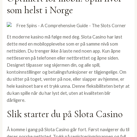
som helst i Norge
Et moderne kasino må følge med deg. Slota Casino har løst
dette med en mobilopplevelse som er på samme nivå som
nettsiden. Du trenger ikke å laste ned noen app. Kun åpne
nettleseren på telefonen eller nettbrettet og åpne siden.
Designet tilpasser seg skjermen din, og alle spill,
kontoinnstillinger og betalingsfunksjoner er tilgjengelige. Om
du sitter på toget, venter på noe, eller slapper av hjemme, er
hele kasinoet bare et trykk unna. Denne fleksibiliteten betyr at
du kan spille når du har lyst det, uten at kvaliteten blir
dårligere.
Slik starter du på Slota Casino
Å komme i gang på Slota Casino går fort. Først navigerer du til
deres norske nettsted. Trykk på registreringsknappen og fyll