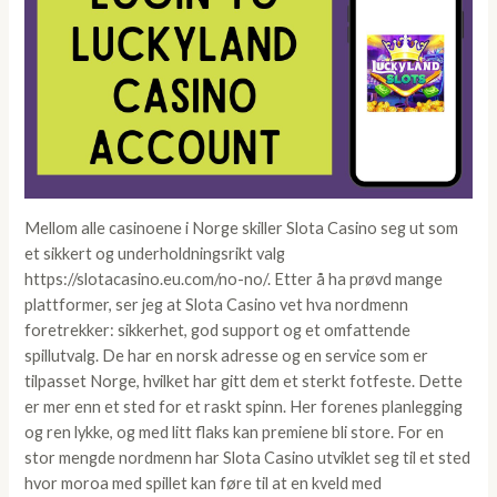
Mellom alle casinoene i Norge skiller Slota Casino seg ut som
et sikkert og underholdningsrikt valg
https://slotacasino.eu.com/no-no/
. Etter å ha prøvd mange
plattformer, ser jeg at Slota Casino vet hva nordmenn
foretrekker: sikkerhet, god support og et omfattende
spillutvalg. De har en norsk adresse og en service som er
tilpasset Norge, hvilket har gitt dem et sterkt fotfeste. Dette
er mer enn et sted for et raskt spinn. Her forenes planlegging
og ren lykke, og med litt flaks kan premiene bli store. For en
stor mengde nordmenn har Slota Casino utviklet seg til et sted
hvor moroa med spillet kan føre til at en kveld med