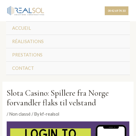
Skip
Post
to
navigation
04 42 69 74 30
content
ACCUEIL
RÉALISATIONS
PRESTATIONS
CONTACT
Slota Casino: Spillere fra Norge
forvandler flaks til velstand
/
Non classé
/ By
kf-realsol