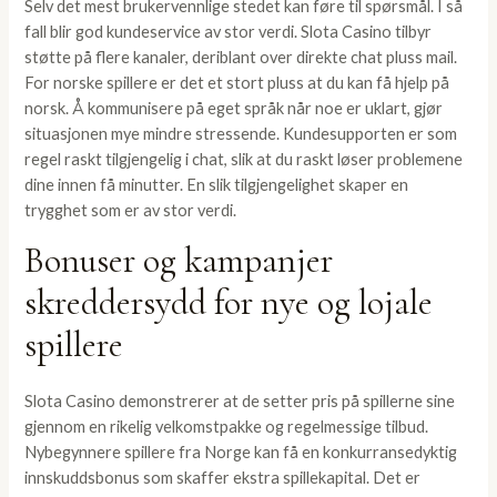
Selv det mest brukervennlige stedet kan føre til spørsmål. I så
fall blir god kundeservice av stor verdi. Slota Casino tilbyr
støtte på flere kanaler, deriblant over direkte chat pluss mail.
For norske spillere er det et stort pluss at du kan få hjelp på
norsk. Å kommunisere på eget språk når noe er uklart, gjør
situasjonen mye mindre stressende. Kundesupporten er som
regel raskt tilgjengelig i chat, slik at du raskt løser problemene
dine innen få minutter. En slik tilgjengelighet skaper en
trygghet som er av stor verdi.
Bonuser og kampanjer
skreddersydd for nye og lojale
spillere
Slota Casino demonstrerer at de setter pris på spillerne sine
gjennom en rikelig velkomstpakke og regelmessige tilbud.
Nybegynnere spillere fra Norge kan få en konkurransedyktig
innskuddsbonus som skaffer ekstra spillekapital. Det er