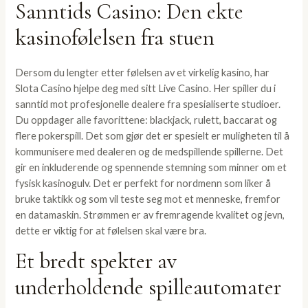
Sanntids Casino: Den ekte
kasinofølelsen fra stuen
Dersom du lengter etter følelsen av et virkelig kasino, har
Slota Casino hjelpe deg med sitt Live Casino. Her spiller du i
sanntid mot profesjonelle dealere fra spesialiserte studioer.
Du oppdager alle favorittene: blackjack, rulett, baccarat og
flere pokerspill. Det som gjør det er spesielt er muligheten til å
kommunisere med dealeren og de medspillende spillerne. Det
gir en inkluderende og spennende stemning som minner om et
fysisk kasinogulv. Det er perfekt for nordmenn som liker å
bruke taktikk og som vil teste seg mot et menneske, fremfor
en datamaskin. Strømmen er av fremragende kvalitet og jevn,
dette er viktig for at følelsen skal være bra.
Et bredt spekter av
underholdende spilleautomater