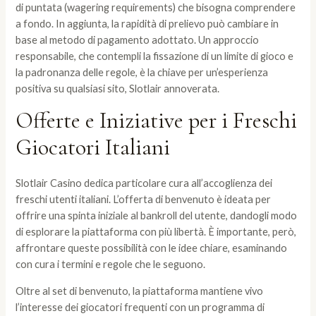
di puntata (wagering requirements) che bisogna comprendere
a fondo. In aggiunta, la rapidità di prelievo può cambiare in
base al metodo di pagamento adottato. Un approccio
responsabile, che contempli la fissazione di un limite di gioco e
la padronanza delle regole, è la chiave per un’esperienza
positiva su qualsiasi sito, Slotlair annoverata.
Offerte e Iniziative per i Freschi
Giocatori Italiani
Slotlair Casino dedica particolare cura all’accoglienza dei
freschi utenti italiani. L’offerta di benvenuto è ideata per
offrire una spinta iniziale al bankroll del utente, dandogli modo
di esplorare la piattaforma con più libertà. È importante, però,
affrontare queste possibilità con le idee chiare, esaminando
con cura i termini e regole che le seguono.
Oltre al set di benvenuto, la piattaforma mantiene vivo
l’interesse dei giocatori frequenti con un programma di