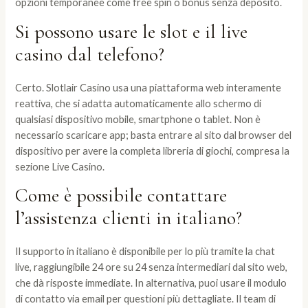
opzioni temporanee come free spin o bonus senza deposito.
Si possono usare le slot e il live
casino dal telefono?
Certo. Slotlair Casino usa una piattaforma web interamente
reattiva, che si adatta automaticamente allo schermo di
qualsiasi dispositivo mobile, smartphone o tablet. Non è
necessario scaricare app; basta entrare al sito dal browser del
dispositivo per avere la completa libreria di giochi, compresa la
sezione Live Casino.
Come è possibile contattare
l’assistenza clienti in italiano?
Il supporto in italiano è disponibile per lo più tramite la chat
live, raggiungibile 24 ore su 24 senza intermediari dal sito web,
che dà risposte immediate. In alternativa, puoi usare il modulo
di contatto via email per questioni più dettagliate. Il team di