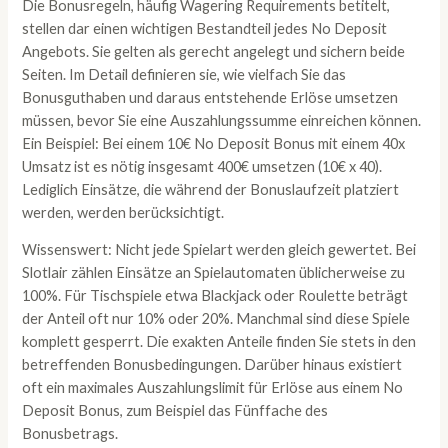
Die Bonusregeln, häufig Wagering Requirements betitelt,
stellen dar einen wichtigen Bestandteil jedes No Deposit
Angebots. Sie gelten als gerecht angelegt und sichern beide
Seiten. Im Detail definieren sie, wie vielfach Sie das
Bonusguthaben und daraus entstehende Erlöse umsetzen
müssen, bevor Sie eine Auszahlungssumme einreichen können.
Ein Beispiel: Bei einem 10€ No Deposit Bonus mit einem 40x
Umsatz ist es nötig insgesamt 400€ umsetzen (10€ x 40).
Lediglich Einsätze, die während der Bonuslaufzeit platziert
werden, werden berücksichtigt.
Wissenswert: Nicht jede Spielart werden gleich gewertet. Bei
Slotlair zählen Einsätze an Spielautomaten üblicherweise zu
100%. Für Tischspiele etwa Blackjack oder Roulette beträgt
der Anteil oft nur 10% oder 20%. Manchmal sind diese Spiele
komplett gesperrt. Die exakten Anteile finden Sie stets in den
betreffenden Bonusbedingungen. Darüber hinaus existiert
oft ein maximales Auszahlungslimit für Erlöse aus einem No
Deposit Bonus, zum Beispiel das Fünffache des
Bonusbetrags.