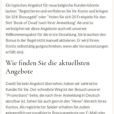
Ein typisches Angebot für neue belgische Kunden könnte
lauten: “Registrieren und verifizieren Sie Ihr Konto und kriegen
Sie 10 € Bonusgeld” oder “Holen Sie sich 20 Freispiele für den
Slot ‘Book of Dead’ nach Ihrer Anmeldung”. Ab und zu
verknüpfen wir diese Angebote auch mit unserem
Willkommenspaket für die erste Einzahlung. Sie brauchen den
Bonus in der Regel nicht manuell aktivieren. Er wird Ihrem
Konto selbsttätig gutgeschrieben, wenn alle Voraussetzungen
erfüllt sind.
Wie finden Sie die aktuellsten
Angebote
Damit Sie kein Angebot übersehen, haben wir zahlreiche
Kanäle für Sie. Der schnellste Weg ist der Besuch unserer
“Promotions”-Seite, die nach Ihrer Anmeldung in Deutsch
abrufbar ist. Sehen Sie auch gern in den “News”-Bereich Ihres
Kontos. Als registrierter Spieler erhalten Sie zudem
gelegentlich personalisierte Bonusangebote per E-Mail oder