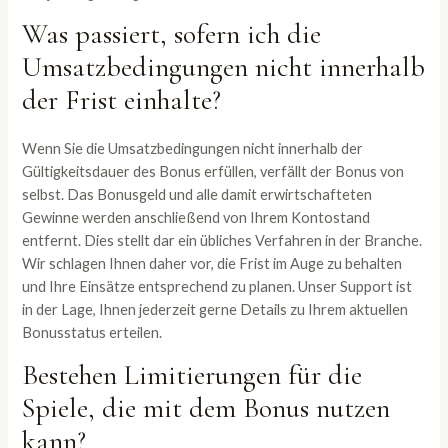
Was passiert, sofern ich die
Umsatzbedingungen nicht innerhalb
der Frist einhalte?
Wenn Sie die Umsatzbedingungen nicht innerhalb der
Gültigkeitsdauer des Bonus erfüllen, verfällt der Bonus von
selbst. Das Bonusgeld und alle damit erwirtschafteten
Gewinne werden anschließend von Ihrem Kontostand
entfernt. Dies stellt dar ein übliches Verfahren in der Branche.
Wir schlagen Ihnen daher vor, die Frist im Auge zu behalten
und Ihre Einsätze entsprechend zu planen. Unser Support ist
in der Lage, Ihnen jederzeit gerne Details zu Ihrem aktuellen
Bonusstatus erteilen.
Bestehen Limitierungen für die
Spiele, die mit dem Bonus nutzen
kann?