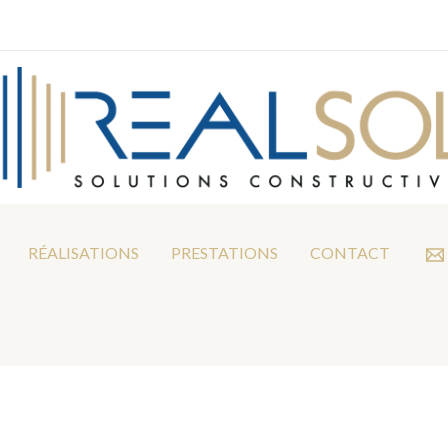
RÉALISATIONS
PRESTATIONS
CONTACT