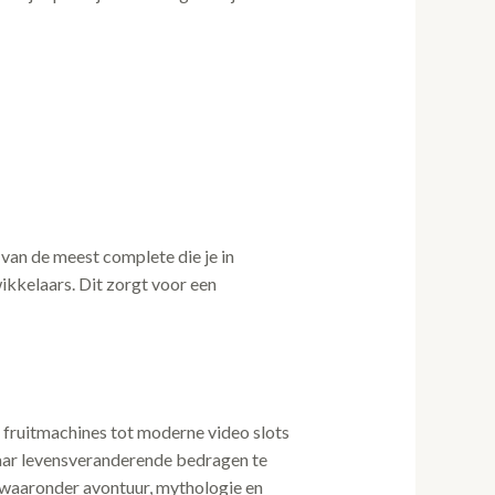
s
 van de meest complete die je in
kkelaars. Dit zorgt voor een
e fruitmachines tot moderne video slots
aar levensveranderende bedragen te
s waaronder avontuur, mythologie en