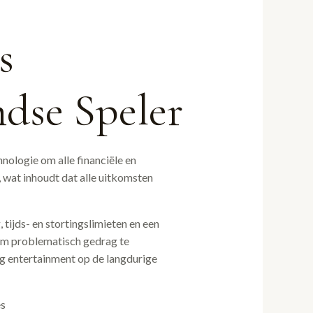
s
dse Speler
nologie om alle financiële en
, wat inhoudt dat alle uitkomsten
tijds- en stortingslimieten en een
 om problematisch gedrag te
rig entertainment op de langdurige