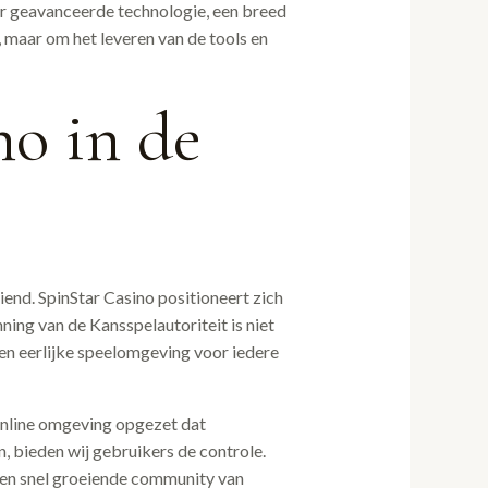
ar geavanceerde technologie, een breed
maar om het leveren van de tools en
o in de
end. SpinStar Casino positioneert zich
ning van de Kansspelautoriteit is niet
en eerlijke speelomgeving voor iedere
 online omgeving opgezet dat
n, bieden wij gebruikers de controle.
 een snel groeiende community van