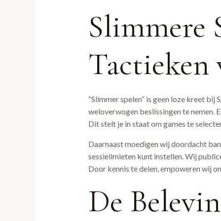
Slimmere 
Tactieken 
“Slimmer spelen” is geen loze kreet bij 
weloverwogen beslissingen te nemen. Elk
Dit stelt je in staat om games te selecte
Daarnaast moedigen wij doordacht bankr
sessielimieten kunt instellen. Wij publ
Door kennis te delen, empoweren wij onz
De Belevin