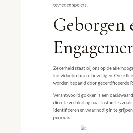
tevreden spelers.
Geborgen 
Engagemen
Zekerheid staat bij ons op de allerhoo
individuele data te beveiligen. Onze li
worden bepaald door gecertificeerde
Verantwoord gokken is een basiswaarde. 
directe verbinding naar instanties zoa
identificeren en waar nodig in te grijpe
periode.