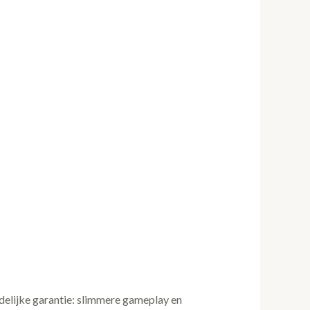
idelijke garantie: slimmere gameplay en