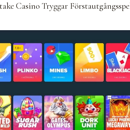
take Casino Tryggar Förstautgångsspel