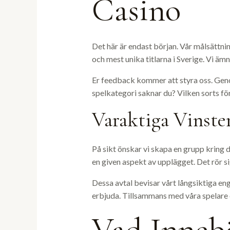
Casino
Det här är endast början. Vår målsättnin
och mest unika titlarna i Sverige. Vi äm
Er feedback kommer att styra oss. Gen
spelkategori saknar du? Vilken sorts för
Varaktiga Vinste
På sikt önskar vi skapa en grupp kring 
en given aspekt av upplägget. Det rör si
Dessa avtal bevisar vårt långsiktiga eng
erbjuda. Tillsammans med våra spelare 
Vad Innebä