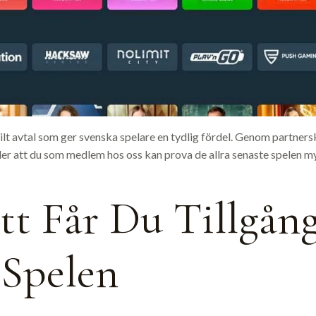
skilt avtal som ger svenska spelare en tydlig fördel. Genom partner
etyder att du som medlem hos oss kan prova de allra senaste spelen 
tt Får Du Tillgång 
 Spelen