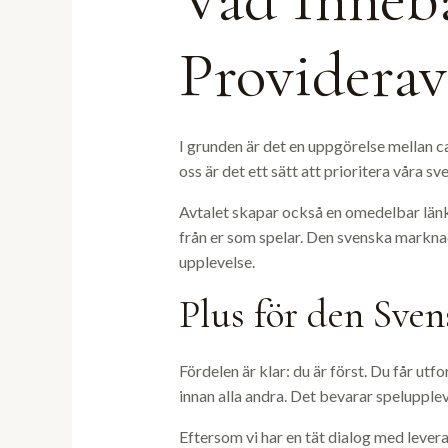
Providerav
I grunden är det en uppgörelse mellan ca
oss är det ett sätt att prioritera våra s
Avtalet skapar också en omedelbar länk 
från er som spelar. Den svenska marknad
upplevelse.
Plus för den Sven
Fördelen är klar: du är först. Du får utf
innan alla andra. Det bevarar spelupple
Eftersom vi har en tät dialog med levera