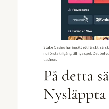
Stake Casino har ingått ett färskt, sär
nu första tillgång till nya spel. Det b
casinon.
På detta sä
Nysläppta