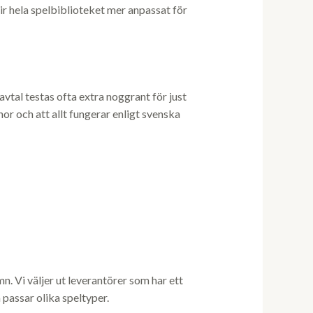
ir hela spelbiblioteket mer anpassat för
vtal testas ofta extra noggrant för just
r och att allt fungerar enligt svenska
. Vi väljer ut leverantörer som har ett
 passar olika speltyper.