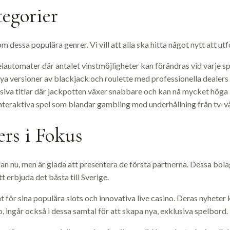
tegorier
 dessa populära genrer. Vi vill att alla ska hitta något nytt att utf
lautomater där antalet vinstmöjligheter kan förändras vid varje sp
a versioner av blackjack och roulette med professionella dealers i
siva titlar där jackpotten växer snabbare och kan nå mycket höga
nteraktiva spel som blandar gambling med underhållning från tv-vä
ers i Fokus
dan nu, men är glada att presentera de första partnerna. Dessa bol
t erbjuda det bästa till Sverige.
t för sina populära slots och innovativa live casino. Deras nyheter 
, ingår också i dessa samtal för att skapa nya, exklusiva spelbord.