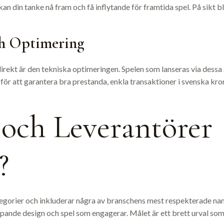
n din tanke nå fram och få inflytande för framtida spel. På sikt bl
ch Optimering
irekt är den tekniska optimeringen. Spelen som lanseras via dessa a
r att garantera bra prestanda, enkla transaktioner i svenska krono
 och Leverantörer
?
tegorier och inkluderar några av branschens mest respekterade namn
apande design och spel som engagerar. Målet är ett brett urval som