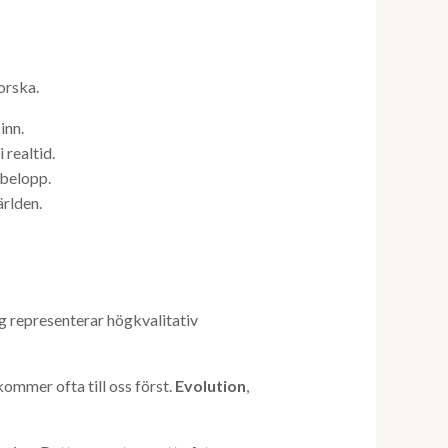
orska.
inn.
 realtid.
 belopp.
rlden.
ag representerar högkvalitativ
kommer ofta till oss först.
Evolution
,