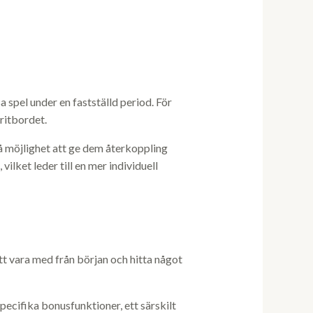
 spel under en fastställd period. För
 ritbordet.
så möjlighet att ge dem återkoppling
lket leder till en mer individuell
att vara med från början och hitta något
pecifika bonusfunktioner, ett särskilt