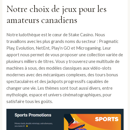
Notre choix de jeux pour les
amateurs canadiens
Notre ludothèque est le cœur de Stake Casino. Nous
travaillons avec les plus grands noms du secteur : Pragmatic
Play, Evolution, NetEnt, Play’n GO et Microgaming. Leur
apport nous permet de vous proposer une collection variée de
plusieurs milliers de titres. Vous y trouverez une multitude de
machines à sous, des modèles classiques aux vidéo-slots
modernes avec des mécaniques complexes, des tours bonus
spectaculaires et des jackpots progressifs capables de
changer une vie. Les thèmes sont tout aussi divers, entre
mythologie, espace et univers cinématographiques, pour
satisfaire tous les goûts.