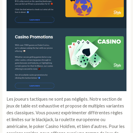
Les joueurs tactiques ne sont pas négligés. Notre section de
jeux de table est exhaustive et propose de multiples variantes
des classiques. Vous pouvez expérimenter différentes règles
et limites sur le blackjack, la roulette européenne ou
américaine, le poker Casino Hold’em, et bien d’autres. Pour les