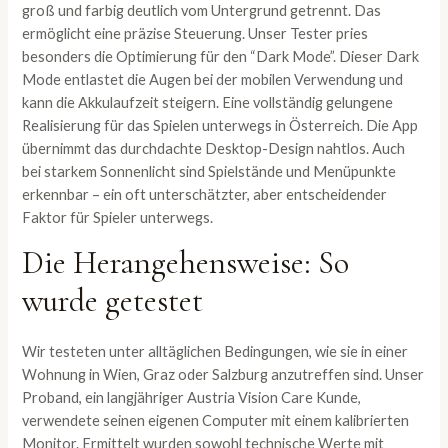
groß und farbig deutlich vom Untergrund getrennt. Das
ermöglicht eine präzise Steuerung. Unser Tester pries
besonders die Optimierung für den “Dark Mode”. Dieser Dark
Mode entlastet die Augen bei der mobilen Verwendung und
kann die Akkulaufzeit steigern. Eine vollständig gelungene
Realisierung für das Spielen unterwegs in Österreich. Die App
übernimmt das durchdachte Desktop-Design nahtlos. Auch
bei starkem Sonnenlicht sind Spielstände und Menüpunkte
erkennbar – ein oft unterschätzter, aber entscheidender
Faktor für Spieler unterwegs.
Die Herangehensweise: So
wurde getestet
Wir testeten unter alltäglichen Bedingungen, wie sie in einer
Wohnung in Wien, Graz oder Salzburg anzutreffen sind. Unser
Proband, ein langjähriger Austria Vision Care Kunde,
verwendete seinen eigenen Computer mit einem kalibrierten
Monitor. Ermittelt wurden sowohl technische Werte mit