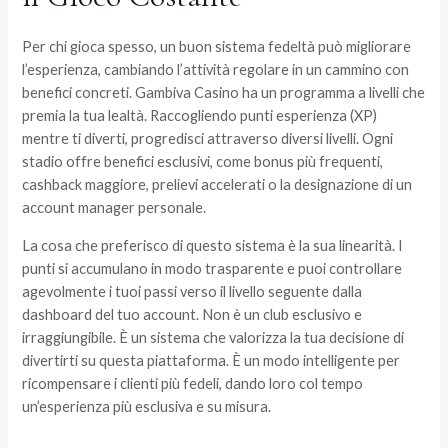
Per chi gioca spesso, un buon sistema fedeltà può migliorare
l’esperienza, cambiando l’attività regolare in un cammino con
benefici concreti. Gambiva Casino ha un programma a livelli che
premia la tua lealtà. Raccogliendo punti esperienza (XP)
mentre ti diverti, progredisci attraverso diversi livelli. Ogni
stadio offre benefici esclusivi, come bonus più frequenti,
cashback maggiore, prelievi accelerati o la designazione di un
account manager personale.
La cosa che preferisco di questo sistema è la sua linearità. I
punti si accumulano in modo trasparente e puoi controllare
agevolmente i tuoi passi verso il livello seguente dalla
dashboard del tuo account. Non è un club esclusivo e
irraggiungibile. È un sistema che valorizza la tua decisione di
divertirti su questa piattaforma. È un modo intelligente per
ricompensare i clienti più fedeli, dando loro col tempo
un’esperienza più esclusiva e su misura.