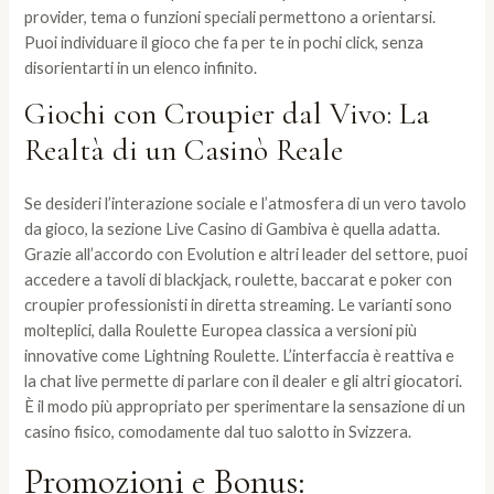
provider, tema o funzioni speciali permettono a orientarsi.
Puoi individuare il gioco che fa per te in pochi click, senza
disorientarti in un elenco infinito.
Giochi con Croupier dal Vivo: La
Realtà di un Casinò Reale
Se desideri l’interazione sociale e l’atmosfera di un
vero
tavolo
da gioco, la sezione Live Casino di Gambiva è quella adatta.
Grazie all’accordo con Evolution e altri leader del settore, puoi
accedere a tavoli di blackjack, roulette, baccarat e poker con
croupier professionisti in diretta streaming. Le varianti sono
molteplici, dalla Roulette Europea classica a versioni più
innovative come Lightning Roulette. L’interfaccia è reattiva e
la chat live permette di parlare con il dealer e gli altri giocatori.
È il modo più appropriato per sperimentare la sensazione di un
casino fisico, comodamente dal tuo salotto in Svizzera.
Promozioni e Bonus: