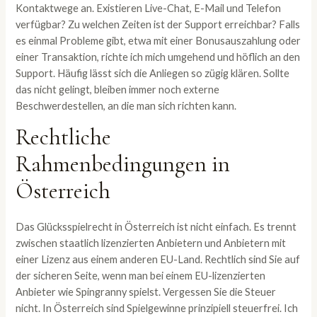
Kontaktwege an. Existieren Live-Chat, E-Mail und Telefon
verfügbar? Zu welchen Zeiten ist der Support erreichbar? Falls
es einmal Probleme gibt, etwa mit einer Bonusauszahlung oder
einer Transaktion, richte ich mich umgehend und höflich an den
Support. Häufig lässt sich die Anliegen so zügig klären. Sollte
das nicht gelingt, bleiben immer noch externe
Beschwerdestellen, an die man sich richten kann.
Rechtliche
Rahmenbedingungen in
Österreich
Das Glücksspielrecht in Österreich ist nicht einfach. Es trennt
zwischen staatlich lizenzierten Anbietern und Anbietern mit
einer Lizenz aus einem anderen EU-Land. Rechtlich sind Sie auf
der sicheren Seite, wenn man bei einem EU-lizenzierten
Anbieter wie Spingranny spielst. Vergessen Sie die Steuer
nicht. In Österreich sind Spielgewinne prinzipiell steuerfrei. Ich