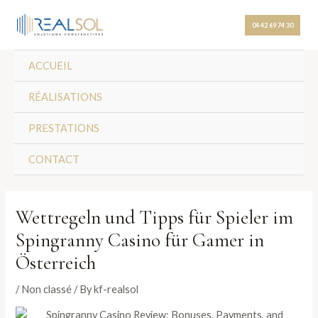
Skip
Post
to
navigation
04 42 69 74 30
content
ACCUEIL
RÉALISATIONS
PRESTATIONS
CONTACT
Wettregeln und Tipps für Spieler im
Spingranny Casino für Gamer in
Österreich
/
Non classé
/ By
kf-realsol