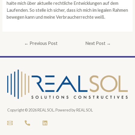
halte mich über aktuelle rechtliche Entwicklungen auf dem
Laufenden. So stelle ich sicher, dass ich mich im legalen Rahmen
bewegen kann und meine Verbraucherrechte weiß.
←
Previous Post
Next Post
→
Copyright © 2026 REAL SOL. Powered by REAL SOL