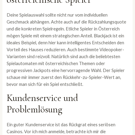
Deine Spielauswahl sollte nicht nur vom individuellen
Geschmack abhängen. Achte auch auf die Rückzahlungsquote
und die konkreten Spielregeln. Etliche Spieler in Österreich
mögen Spiele mit einem strategischen Anteil. Blackjack ist ein
ideales Beispiel, denn hier kann intelligentes Entscheiden den
Vorteil des Hauses reduzieren. Auch bestimmte Videopoker-
Varianten sind reizvoll. Natürlich sind auch die beliebtesten
Spielautomaten mit österreichischen Themen oder
progressiven Jackpots eine hervorragende Wahl. Der Spieler
schaue mir immer zuerst den Rückkehr-zu-Spieler-Wert an,
bevor man sich für ein Spiel entschließt.
Kundenservice und
Problemlösung
Ein guter Kundenservice ist das Rückgrat eines seriösen
Casinos. Vor ich mich anmelde, betrachte ich mir die