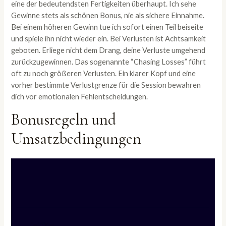
eine der bedeutendsten Fertigkeiten überhaupt. Ich sehe
Gewinne stets als schönen Bonus, nie als sichere Einnahme.
Bei einem höheren Gewinn tue ich sofort einen Teil beiseite
und spiele ihn nicht wieder ein. Bei Verlusten ist Achtsamkeit
geboten. Erliege nicht dem Drang, deine Verluste umgehend
zurückzugewinnen. Das sogenannte “Chasing Losses” führt
oft zu noch größeren Verlusten. Ein klarer Kopf und eine
vorher bestimmte Verlustgrenze für die Session bewahren
dich vor emotionalen Fehlentscheidungen.
Bonusregeln und
Umsatzbedingungen