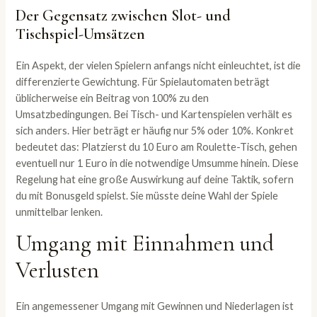
Der Gegensatz zwischen Slot- und
Tischspiel-Umsätzen
Ein Aspekt, der vielen Spielern anfangs nicht einleuchtet, ist die
differenzierte Gewichtung. Für Spielautomaten beträgt
üblicherweise ein Beitrag von 100% zu den
Umsatzbedingungen. Bei Tisch- und Kartenspielen verhält es
sich anders. Hier beträgt er häufig nur 5% oder 10%. Konkret
bedeutet das: Platzierst du 10 Euro am Roulette-Tisch, gehen
eventuell nur 1 Euro in die notwendige Umsumme hinein. Diese
Regelung hat eine große Auswirkung auf deine Taktik, sofern
du mit Bonusgeld spielst. Sie müsste deine Wahl der Spiele
unmittelbar lenken.
Umgang mit Einnahmen und
Verlusten
Ein angemessener Umgang mit Gewinnen und Niederlagen ist