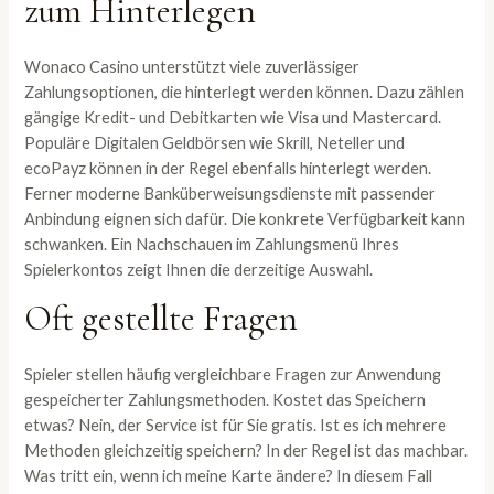
zum Hinterlegen
Wonaco Casino unterstützt viele zuverlässiger
Zahlungsoptionen, die hinterlegt werden können. Dazu zählen
gängige Kredit- und Debitkarten wie Visa und Mastercard.
Populäre Digitalen Geldbörsen wie Skrill, Neteller und
ecoPayz können in der Regel ebenfalls hinterlegt werden.
Ferner moderne Banküberweisungsdienste mit passender
Anbindung eignen sich dafür. Die konkrete Verfügbarkeit kann
schwanken. Ein Nachschauen im Zahlungsmenü Ihres
Spielerkontos zeigt Ihnen die derzeitige Auswahl.
Oft gestellte Fragen
Spieler stellen häufig vergleichbare Fragen zur Anwendung
gespeicherter Zahlungsmethoden. Kostet das Speichern
etwas? Nein, der Service ist für Sie gratis. Ist es ich mehrere
Methoden gleichzeitig speichern? In der Regel ist das machbar.
Was tritt ein, wenn ich meine Karte ändere? In diesem Fall