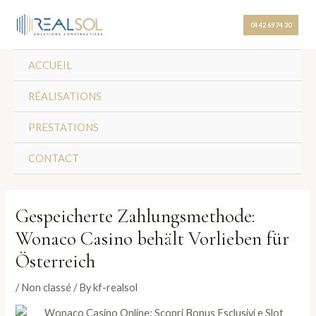
Skip
Post
to
navigation
04 42 69 74 30
content
ACCUEIL
RÉALISATIONS
PRESTATIONS
CONTACT
Gespeicherte Zahlungsmethode:
Wonaco Casino behält Vorlieben für
Österreich
/
Non classé
/ By
kf-realsol