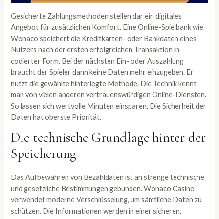
Gesicherte Zahlungsmethoden stellen dar ein digitales
Angebot für zusätzlichen Komfort. Eine Online-Spielbank wie
Wonaco speichert die Kreditkarten- oder Bankdaten eines
Nutzers nach der ersten erfolgreichen Transaktion in
codierter Form. Bei der nächsten Ein- oder Auszahlung
braucht der Spieler dann keine Daten mehr einzugeben. Er
nutzt die gewählte hinterlegte Methode. Die Technik kennt
man von vielen anderen vertrauenswürdigen Online-Diensten.
So lassen sich wertvolle Minuten einsparen. Die Sicherheit der
Daten hat oberste Priorität.
Die technische Grundlage hinter der
Speicherung
Das Aufbewahren von Bezahldaten ist an strenge technische
und gesetzliche Bestimmungen gebunden. Wonaco Casino
verwendet moderne Verschlüsselung, um sämtliche Daten zu
schützen. Die Informationen werden in einer sicheren,