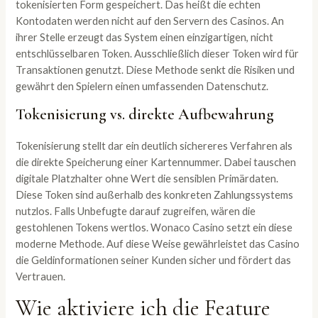
tokenisierten Form gespeichert. Das heißt die echten
Kontodaten werden nicht auf den Servern des Casinos. An
ihrer Stelle erzeugt das System einen einzigartigen, nicht
entschlüsselbaren Token. Ausschließlich dieser Token wird für
Transaktionen genutzt. Diese Methode senkt die Risiken und
gewährt den Spielern einen umfassenden Datenschutz.
Tokenisierung vs. direkte Aufbewahrung
Tokenisierung stellt dar ein deutlich sichereres Verfahren als
die direkte Speicherung einer Kartennummer. Dabei tauschen
digitale Platzhalter ohne Wert die sensiblen Primärdaten.
Diese Token sind außerhalb des konkreten Zahlungssystems
nutzlos. Falls Unbefugte darauf zugreifen, wären die
gestohlenen Tokens wertlos. Wonaco Casino setzt ein diese
moderne Methode. Auf diese Weise gewährleistet das Casino
die Geldinformationen seiner Kunden sicher und fördert das
Vertrauen.
Wie aktiviere ich die Feature