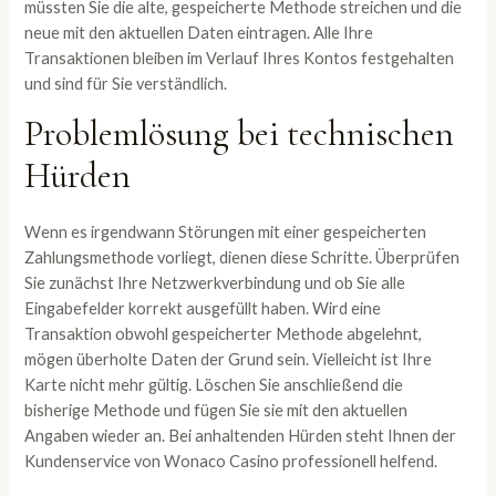
müssten Sie die alte, gespeicherte Methode streichen und die
neue mit den aktuellen Daten eintragen. Alle Ihre
Transaktionen bleiben im Verlauf Ihres Kontos festgehalten
und sind für Sie verständlich.
Problemlösung bei technischen
Hürden
Wenn es irgendwann Störungen mit einer gespeicherten
Zahlungsmethode vorliegt, dienen diese Schritte. Überprüfen
Sie zunächst Ihre Netzwerkverbindung und ob Sie alle
Eingabefelder korrekt ausgefüllt haben. Wird eine
Transaktion obwohl gespeicherter Methode abgelehnt,
mögen überholte Daten der Grund sein. Vielleicht ist Ihre
Karte nicht mehr gültig. Löschen Sie anschließend die
bisherige Methode und fügen Sie sie mit den aktuellen
Angaben wieder an. Bei anhaltenden Hürden steht Ihnen der
Kundenservice von Wonaco Casino professionell helfend.