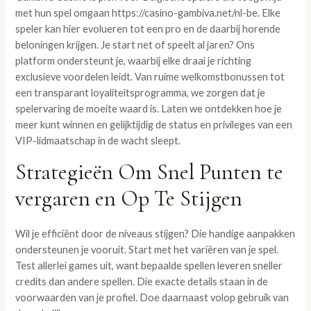
met hun spel omgaan
https://casino-gambiva.net/nl-be
. Elke
speler kan hier evolueren tot een pro en de daarbij horende
beloningen krijgen. Je start net of speelt al jaren? Ons
platform ondersteunt je, waarbij elke draai je richting
exclusieve voordelen leidt. Van ruime welkomstbonussen tot
een transparant loyaliteitsprogramma, we zorgen dat je
spelervaring de moeite waard is. Laten we ontdekken hoe je
meer kunt winnen en gelijktijdig de status en privileges van een
VIP-lidmaatschap in de wacht sleept.
Strategieën Om Snel Punten te
vergaren en Op Te Stijgen
Wil je efficiënt door de niveaus stijgen? Die handige aanpakken
ondersteunen je vooruit. Start met het variëren van je spel.
Test allerlei games uit, want bepaalde spellen leveren sneller
credits dan andere spellen. Die exacte details staan in de
voorwaarden van je profiel. Doe daarnaast volop gebruik van