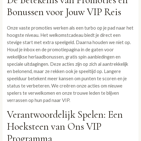
Bonussen voor Jouw VIP Reis
Onze vaste promoties werken als een turbo op je pad naar het
hoogste niveau. Het welkomstcadeau biedt je direct een
stevige start met extra speelgeld. Daarna houden we niet op.
Houd je inbox en de promotiepagina in de gaten voor
wekelijkse herlaadbonussen, gratis spin aanbiedingen en
speciale uitdagingen. Deze acties zijn op zich al aantrekkelijk
en belonend, maar ze rekken ook je speeltijd op. Langere
speelduur betekent meer kansen om punten te scoren en je
status te verbeteren. We creëren onze acties om nieuwe
spelers te verwelkomen en onze trouwe leden te blijven
verrassen op hun pad naar VIP.
Verantwoordelijk Spelen: Een
Hoeksteen van Ons VIP
Programma