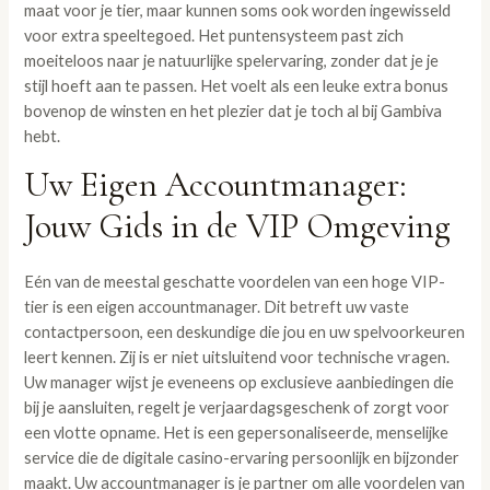
maat voor je tier, maar kunnen soms ook worden ingewisseld
voor extra speeltegoed. Het puntensysteem past zich
moeiteloos naar je natuurlijke spelervaring, zonder dat je je
stijl hoeft aan te passen. Het voelt als een leuke extra bonus
bovenop de winsten en het plezier dat je toch al bij Gambiva
hebt.
Uw Eigen Accountmanager:
Jouw Gids in de VIP Omgeving
Eén van de meestal geschatte voordelen van een hoge VIP-
tier is een eigen accountmanager. Dit betreft uw vaste
contactpersoon, een deskundige die jou en uw spelvoorkeuren
leert kennen. Zij is er niet uitsluitend voor technische vragen.
Uw manager wijst je eveneens op exclusieve aanbiedingen die
bij je aansluiten, regelt je verjaardagsgeschenk of zorgt voor
een vlotte opname. Het is een gepersonaliseerde, menselijke
service die de digitale casino-ervaring persoonlijk en bijzonder
maakt. Uw accountmanager is je partner om alle voordelen van