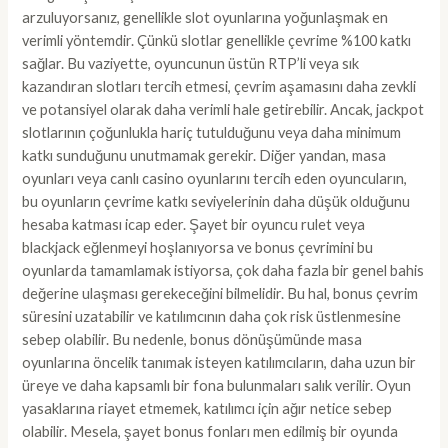
arzuluyorsanız, genellikle slot oyunlarına yoğunlaşmak en
verimli yöntemdir. Çünkü slotlar genellikle çevrime %100 katkı
sağlar. Bu vaziyette, oyuncunun üstün RTP’li veya sık
kazandıran slotları tercih etmesi, çevrim aşamasını daha zevkli
ve potansiyel olarak daha verimli hale getirebilir. Ancak, jackpot
slotlarının çoğunlukla hariç tutulduğunu veya daha minimum
katkı sunduğunu unutmamak gerekir. Diğer yandan, masa
oyunları veya canlı casino oyunlarını tercih eden oyuncuların,
bu oyunların çevrime katkı seviyelerinin daha düşük olduğunu
hesaba katması icap eder. Şayet bir oyuncu rulet veya
blackjack eğlenmeyi hoşlanıyorsa ve bonus çevrimini bu
oyunlarda tamamlamak istiyorsa, çok daha fazla bir genel bahis
değerine ulaşması gerekeceğini bilmelidir. Bu hal, bonus çevrim
süresini uzatabilir ve katılımcının daha çok risk üstlenmesine
sebep olabilir. Bu nedenle, bonus dönüşümünde masa
oyunlarına öncelik tanımak isteyen katılımcıların, daha uzun bir
üreye ve daha kapsamlı bir fona bulunmaları salık verilir. Oyun
yasaklarına riayet etmemek, katılımcı için ağır netice sebep
olabilir. Mesela, şayet bonus fonları men edilmiş bir oyunda