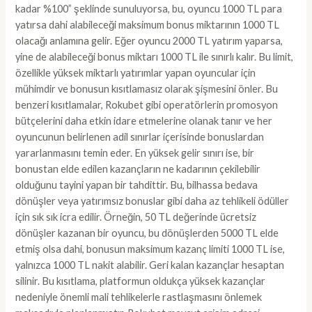
kadar %100” şeklinde sunuluyorsa, bu, oyuncu 1000 TL para
yatırsa dahi alabileceği maksimum bonus miktarının 1000 TL
olacağı anlamına gelir. Eğer oyuncu 2000 TL yatırım yaparsa,
yine de alabileceği bonus miktarı 1000 TL ile sınırlı kalır. Bu limit,
özellikle yüksek miktarlı yatırımlar yapan oyuncular için
mühimdir ve bonusun kısıtlamasız olarak şişmesini önler. Bu
benzeri kısıtlamalar, Rokubet gibi operatörlerin promosyon
bütçelerini daha etkin idare etmelerine olanak tanır ve her
oyuncunun belirlenen adil sınırlar içerisinde bonuslardan
yararlanmasını temin eder. En yüksek gelir sınırı ise, bir
bonustan elde edilen kazançların ne kadarının çekilebilir
olduğunu tayini yapan bir tahdittir. Bu, bilhassa bedava
dönüşler veya yatırımsız bonuslar gibi daha az tehlikeli ödüller
için sık sık icra edilir. Örneğin, 50 TL değerinde ücretsiz
dönüşler kazanan bir oyuncu, bu dönüşlerden 5000 TL elde
etmiş olsa dahi, bonusun maksimum kazanç limiti 1000 TL ise,
yalnızca 1000 TL nakit alabilir. Geri kalan kazançlar hesaptan
silinir. Bu kısıtlama, platformun oldukça yüksek kazançlar
nedeniyle önemli mali tehlikelerle rastlaşmasını önlemek