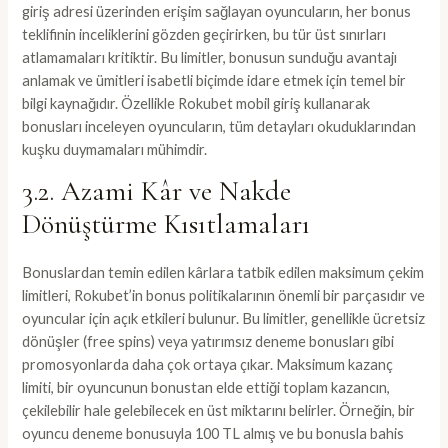
giriş adresi üzerinden erişim sağlayan oyuncuların, her bonus
teklifinin inceliklerini gözden geçirirken, bu tür üst sınırları
atlamamaları kritiktir. Bu limitler, bonusun sunduğu avantajı
anlamak ve ümitleri isabetli biçimde idare etmek için temel bir
bilgi kaynağıdır. Özellikle Rokubet mobil giriş kullanarak
bonusları inceleyen oyuncuların, tüm detayları okuduklarından
kuşku duymamaları mühimdir.
3.2. Azami Kâr ve Nakde
Dönüştürme Kısıtlamaları
Bonuslardan temin edilen kârlara tatbik edilen maksimum çekim
limitleri, Rokubet’in bonus politikalarının önemli bir parçasıdır ve
oyuncular için açık etkileri bulunur. Bu limitler, genellikle ücretsiz
dönüşler (free spins) veya yatırımsız deneme bonusları gibi
promosyonlarda daha çok ortaya çıkar. Maksimum kazanç
limiti, bir oyuncunun bonustan elde ettiği toplam kazancın,
çekilebilir hale gelebilecek en üst miktarını belirler. Örneğin, bir
oyuncu deneme bonusuyla 100 TL almış ve bu bonusla bahis