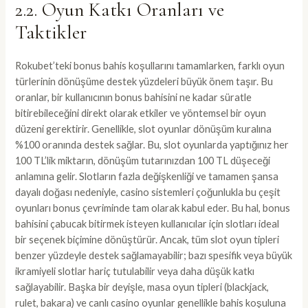
2.2. Oyun Katkı Oranları ve
Taktikler
Rokubet’teki bonus bahis koşullarını tamamlarken, farklı oyun
türlerinin dönüşüme destek yüzdeleri büyük önem taşır. Bu
oranlar, bir kullanıcının bonus bahisini ne kadar süratle
bitirebileceğini direkt olarak etkiler ve yöntemsel bir oyun
düzeni gerektirir. Genellikle, slot oyunlar dönüşüm kuralına
%100 oranında destek sağlar. Bu, slot oyunlarda yaptığınız her
100 TL’lik miktarın, dönüşüm tutarınızdan 100 TL düşeceği
anlamına gelir. Slotların fazla değişkenliği ve tamamen şansa
dayalı doğası nedeniyle, casino sistemleri çoğunlukla bu çeşit
oyunları bonus çevriminde tam olarak kabul eder. Bu hal, bonus
bahisini çabucak bitirmek isteyen kullanıcılar için slotları ideal
bir seçenek biçimine dönüştürür. Ancak, tüm slot oyun tipleri
benzer yüzdeyle destek sağlamayabilir; bazı spesifik veya büyük
ikramiyeli slotlar hariç tutulabilir veya daha düşük katkı
sağlayabilir. Başka bir deyişle, masa oyun tipleri (blackjack,
rulet, bakara) ve canlı casino oyunlar genellikle bahis koşuluna