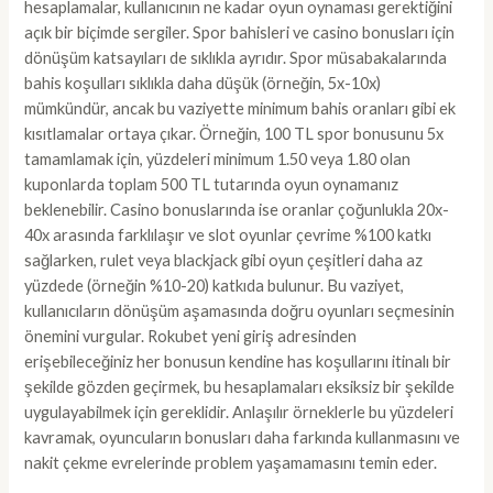
hesaplamalar, kullanıcının ne kadar oyun oynaması gerektiğini
açık bir biçimde sergiler. Spor bahisleri ve casino bonusları için
dönüşüm katsayıları de sıklıkla ayrıdır. Spor müsabakalarında
bahis koşulları sıklıkla daha düşük (örneğin, 5x-10x)
mümkündür, ancak bu vaziyette minimum bahis oranları gibi ek
kısıtlamalar ortaya çıkar. Örneğin, 100 TL spor bonusunu 5x
tamamlamak için, yüzdeleri minimum 1.50 veya 1.80 olan
kuponlarda toplam 500 TL tutarında oyun oynamanız
beklenebilir. Casino bonuslarında ise oranlar çoğunlukla 20x-
40x arasında farklılaşır ve slot oyunlar çevrime %100 katkı
sağlarken, rulet veya blackjack gibi oyun çeşitleri daha az
yüzdede (örneğin %10-20) katkıda bulunur. Bu vaziyet,
kullanıcıların dönüşüm aşamasında doğru oyunları seçmesinin
önemini vurgular. Rokubet yeni giriş adresinden
erişebileceğiniz her bonusun kendine has koşullarını itinalı bir
şekilde gözden geçirmek, bu hesaplamaları eksiksiz bir şekilde
uygulayabilmek için gereklidir. Anlaşılır örneklerle bu yüzdeleri
kavramak, oyuncuların bonusları daha farkında kullanmasını ve
nakit çekme evrelerinde problem yaşamamasını temin eder.