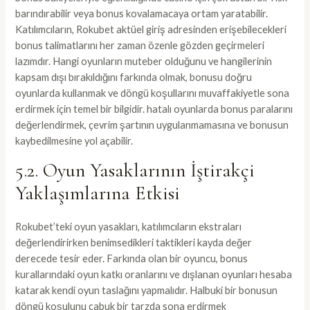
barındırabilir veya bonus kovalamacaya ortam yaratabilir.
Katılımcıların, Rokubet aktüel giriş adresinden erişebilecekleri
bonus talimatlarını her zaman özenle gözden geçirmeleri
lazımdır. Hangi oyunların muteber olduğunu ve hangilerinin
kapsam dışı bırakıldığını farkında olmak, bonusu doğru
oyunlarda kullanmak ve döngü koşullarını muvaffakiyetle sona
erdirmek için temel bir bilgidir. hatalı oyunlarda bonus paralarını
değerlendirmek, çevrim şartının uygulanmamasına ve bonusun
kaybedilmesine yol açabilir.
5.2. Oyun Yasaklarının İştirakçi
Yaklaşımlarına Etkisi
Rokubet’teki oyun yasakları, katılımcıların ekstraları
değerlendirirken benimsedikleri taktikleri kayda değer
derecede tesir eder. Farkında olan bir oyuncu, bonus
kurallarındaki oyun katkı oranlarını ve dışlanan oyunları hesaba
katarak kendi oyun taslağını yapmalıdır. Halbuki bir bonusun
döngü koşulunu çabuk bir tarzda sona erdirmek