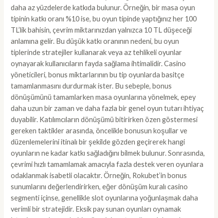
daha az yüzdelerde katkıda bulunur. Örneğin, bir masa oyun
tipinin katkı oranı %10 ise, bu oyun tipinde yaptığınız her 100
TL’lik bahisin, çevrim miktarınızdan yalnızca 10 TL düşeceği
anlamına gelir. Bu düşük katkı oranının nedeni, bu oyun
tiplerinde stratejiler kullanarak veya az tehlikeli oyunlar
oynayarak kullanıcıların fayda sağlama ihtimalidir. Casino
yöneticileri, bonus miktarlarının bu tip oyunlarda basitçe
tamamlanmasını durdurmak ister. Bu sebeple, bonus
dönüşümünü tamamlarken masa oyunlarına yönelmek, epey
daha uzun bir zaman ve daha fazla bir genel oyun tutarı ihtiyaç
duyabilir. Katılımcıların dönüşümü bitirirken özen göstermesi
gereken taktikler arasında, öncelikle bonusun koşullar ve
düzenlemelerini itinalı bir şekilde gözden geçirerek hangi
oyunların ne kadar katkı sağladığını bilmek bulunur. Sonrasında,
çevrimi hızlı tamamlamak amacıyla fazla destek veren oyunlara
odaklanmak isabetli olacaktır. Örneğin, Rokubet’in bonus
sunumlarını değerlendirirken, eğer dönüşüm kuralı casino
segmenti içinse, genellikle slot oyunlarına yoğunlaşmak daha
verimli bir stratejidir. Eksik pay sunan oyunları oynamak