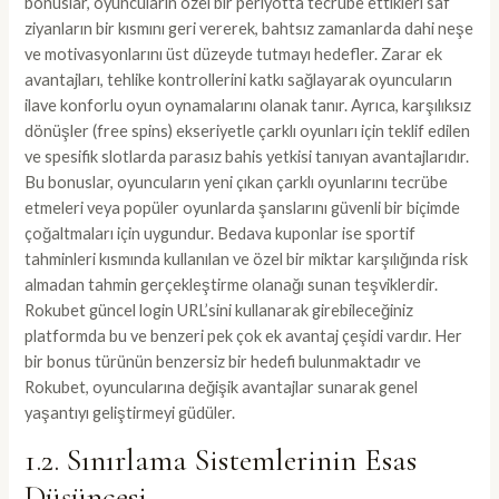
bonuslar, oyuncuların özel bir periyotta tecrübe ettikleri saf
ziyanların bir kısmını geri vererek, bahtsız zamanlarda dahi neşe
ve motivasyonlarını üst düzeyde tutmayı hedefler. Zarar ek
avantajları, tehlike kontrollerini katkı sağlayarak oyuncuların
ilave konforlu oyun oynamalarını olanak tanır. Ayrıca, karşılıksız
dönüşler (free spins) ekseriyetle çarklı oyunları için teklif edilen
ve spesifik slotlarda parasız bahis yetkisi tanıyan avantajlarıdır.
Bu bonuslar, oyuncuların yeni çıkan çarklı oyunlarını tecrübe
etmeleri veya popüler oyunlarda şanslarını güvenli bir biçimde
çoğaltmaları için uygundur. Bedava kuponlar ise sportif
tahminleri kısmında kullanılan ve özel bir miktar karşılığında risk
almadan tahmin gerçekleştirme olanağı sunan teşviklerdir.
Rokubet güncel login URL’sini kullanarak girebileceğiniz
platformda bu ve benzeri pek çok ek avantaj çeşidi vardır. Her
bir bonus türünün benzersiz bir hedefi bulunmaktadır ve
Rokubet, oyuncularına değişik avantajlar sunarak genel
yaşantıyı geliştirmeyi güdüler.
1.2. Sınırlama Sistemlerinin Esas
Düşüncesi