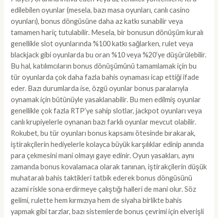
edilebilen oyunlar (mesela, bazı masa oyunları, canlı casino
oyunları), bonus döngüsüne daha az katkı sunabilir veya
tamamen hariç tutulabilir. Mesela, bir bonusun dönüşüm kuralı
genellikle slot oyunlarında %100 katkı sağlarken, rulet veya
blackjack gibi oyunlarda bu oran %10 veya %20’ye düşürülebilir.
Bu hal, katılımcıların bonus dönüşümünü tamamlamak için bu
tür oyunlarda çok daha fazla bahis oynaması icap ettiği ifade
eder. Bazı durumlarda ise, özgü oyunlar bonus paralarıyla
oynamak için bütünüyle yasaklanabilir. Bu men edilmiş oyunlar
genellikle çok fazla RTP’ye sahip slotlar, jackpot oyunları veya
canlı krupiyelerle oynanan bazı farklı oyunlar mevcut olabilir.
Rokubet, bu tür oyunları bonus kapsamı ötesinde bırakarak,
iştirakçilerin hediyelerle kolayca büyük karşılıklar edinip anında
para çekmesini mani olmayı gaye edinir. Oyun yasakları, aynı
zamanda bonus kovalamaca olarak tanınan, iştirakçilerin düşük
muhataralı bahis taktikleri tatbik ederek bonus döngüsünü
azami riskle sona erdirmeye çalıştığı halleri de mani olur. Söz
gelimi, rulette hem kırmızıya hem de siyaha birlikte bahis
yapmak gibi tarzlar, bazı sistemlerde bonus çevrimi için elverişli