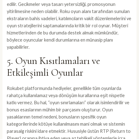
edilir. Gecikmeler veya tasarı yetersizliği, promosyonun
yitirilmesine neden olabilir. Roku oyun alanı tarafından sunulan
ekstraların bahis vadeleri, katılımcıların vakit düzenlemelerini ve
oyun stratejilerini saptamalarında kritik bir rol oynar. Müşteri
hizmetlerinden de bu durumda destek almak mümkündür,
böylece oyuncular kendi durumlarına en münasip planı
yapabilirler.
5. Oyun Kısıtlamaları ve
Etkileşimli Oyunlar
Rokubet platformunda hediyeler, genellikle tüm oyunlarda
rahatça kullanılamaz veya dönüşüm kurallarına eşit nispetle
katkı vermez. Bu hal, “oyun sınırlamaları” olarak isimlendirilir ve
bonus esaslarının mühim bir parçasını oluşturur. Oyun
yasaklarının temel nedeni, bonusların spesifik oyun
kategorilerinde kötüye kullanılmasını mani olmak ve sistemin
parasalg riskini idare etmektir. Hususiyle üstün RTP (Return to
Player) oranına ihtiva eden veya az tehlikeli yöntemlerle icra