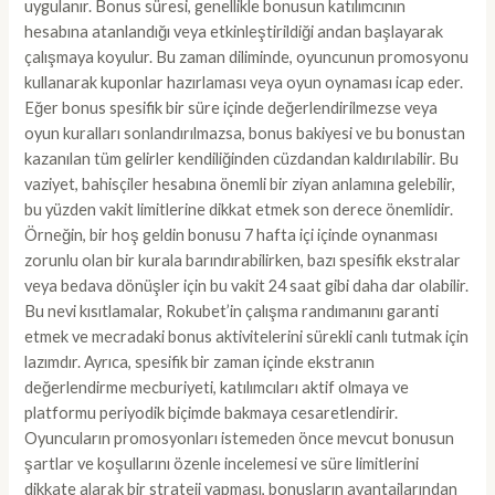
uygulanır. Bonus süresi, genellikle bonusun katılımcının
hesabına atanlandığı veya etkinleştirildiği andan başlayarak
çalışmaya koyulur. Bu zaman diliminde, oyuncunun promosyonu
kullanarak kuponlar hazırlaması veya oyun oynaması icap eder.
Eğer bonus spesifik bir süre içinde değerlendirilmezse veya
oyun kuralları sonlandırılmazsa, bonus bakiyesi ve bu bonustan
kazanılan tüm gelirler kendiliğinden cüzdandan kaldırılabilir. Bu
vaziyet, bahisçiler hesabına önemli bir ziyan anlamına gelebilir,
bu yüzden vakit limitlerine dikkat etmek son derece önemlidir.
Örneğin, bir hoş geldin bonusu 7 hafta içi içinde oynanması
zorunlu olan bir kurala barındırabilirken, bazı spesifik ekstralar
veya bedava dönüşler için bu vakit 24 saat gibi daha dar olabilir.
Bu nevi kısıtlamalar, Rokubet’in çalışma randımanını garanti
etmek ve mecradaki bonus aktivitelerini sürekli canlı tutmak için
lazımdır. Ayrıca, spesifik bir zaman içinde ekstranın
değerlendirme mecburiyeti, katılımcıları aktif olmaya ve
platformu periyodik biçimde bakmaya cesaretlendirir.
Oyuncuların promosyonları istemeden önce mevcut bonusun
şartlar ve koşullarını özenle incelemesi ve süre limitlerini
dikkate alarak bir strateji yapması, bonusların avantajlarından