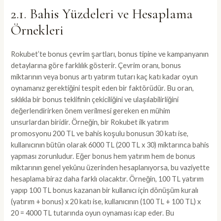
2.1. Bahis Yüzdeleri ve Hesaplama
Örnekleri
Rokubet’te bonus çevrim şartları, bonus tipine ve kampanyanın
detaylarına göre farklılık gösterir. Çevrim oranı, bonus
miktarının veya bonus artı yatırım tutarı kaç katı kadar oyun
oynamanız gerektiğini tespit eden bir faktörüdür. Bu oran,
sıklıkla bir bonus teklifinin çekiciliğini ve ulaşılabilirliğini
değerlendirirken önem verilmesi gereken en mühim
unsurlardan biridir. Örneğin, bir Rokubet ilk yatırım
promosyonu 200 TL ve bahis koşulu bonusun 30 katı ise,
kullanıcının bütün olarak 6000 TL (200 TL x 30) miktarınca bahis
yapması zorunludur. Eğer bonus hem yatırım hem de bonus
miktarının genel yekûnu üzerinden hesaplanıyorsa, bu vaziyette
hesaplama biraz daha farklı olacaktır. Örneğin, 100 TL yatırım
yapıp 100 TL bonus kazanan bir kullanıcı için dönüşüm kuralı
(yatırım + bonus) x 20 katı ise, kullanıcının (100 TL + 100 TL) x
20 = 4000 TL tutarında oyun oynaması icap eder. Bu