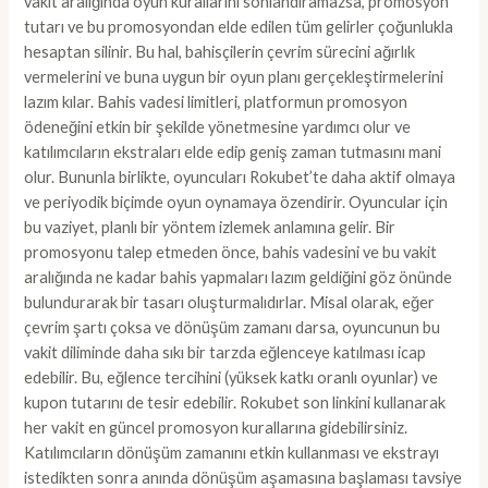
vakit aralığında oyun kurallarını sonlandıramazsa, promosyon
tutarı ve bu promosyondan elde edilen tüm gelirler çoğunlukla
hesaptan silinir. Bu hal, bahisçilerin çevrim sürecini ağırlık
vermelerini ve buna uygun bir oyun planı gerçekleştirmelerini
lazım kılar. Bahis vadesi limitleri, platformun promosyon
ödeneğini etkin bir şekilde yönetmesine yardımcı olur ve
katılımcıların ekstraları elde edip geniş zaman tutmasını mani
olur. Bununla birlikte, oyuncuları Rokubet’te daha aktif olmaya
ve periyodik biçimde oyun oynamaya özendirir. Oyuncular için
bu vaziyet, planlı bir yöntem izlemek anlamına gelir. Bir
promosyonu talep etmeden önce, bahis vadesini ve bu vakit
aralığında ne kadar bahis yapmaları lazım geldiğini göz önünde
bulundurarak bir tasarı oluşturmalıdırlar. Misal olarak, eğer
çevrim şartı çoksa ve dönüşüm zamanı darsa, oyuncunun bu
vakit diliminde daha sıkı bir tarzda eğlenceye katılması icap
edebilir. Bu, eğlence tercihini (yüksek katkı oranlı oyunlar) ve
kupon tutarını de tesir edebilir. Rokubet son linkini kullanarak
her vakit en güncel promosyon kurallarına gidebilirsiniz.
Katılımcıların dönüşüm zamanını etkin kullanması ve ekstrayı
istedikten sonra anında dönüşüm aşamasına başlaması tavsiye