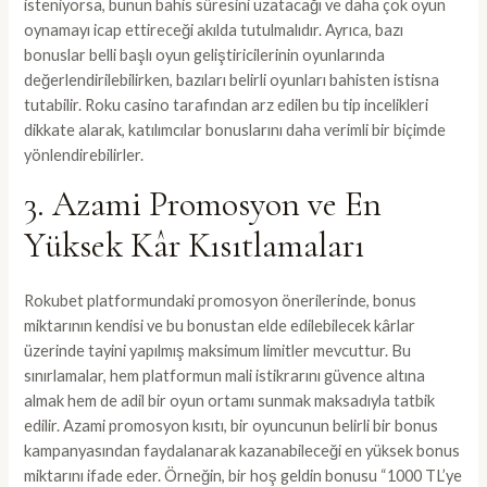
isteniyorsa, bunun bahis süresini uzatacağı ve daha çok oyun
oynamayı icap ettireceği akılda tutulmalıdır. Ayrıca, bazı
bonuslar belli başlı oyun geliştiricilerinin oyunlarında
değerlendirilebilirken, bazıları belirli oyunları bahisten istisna
tutabilir. Roku casino tarafından arz edilen bu tip incelikleri
dikkate alarak, katılımcılar bonuslarını daha verimli bir biçimde
yönlendirebilirler.
3. Azami Promosyon ve En
Yüksek Kâr Kısıtlamaları
Rokubet platformundaki promosyon önerilerinde, bonus
miktarının kendisi ve bu bonustan elde edilebilecek kârlar
üzerinde tayini yapılmış maksimum limitler mevcuttur. Bu
sınırlamalar, hem platformun mali istikrarını güvence altına
almak hem de adil bir oyun ortamı sunmak maksadıyla tatbik
edilir. Azami promosyon kısıtı, bir oyuncunun belirli bir bonus
kampanyasından faydalanarak kazanabileceği en yüksek bonus
miktarını ifade eder. Örneğin, bir hoş geldin bonusu “1000 TL’ye