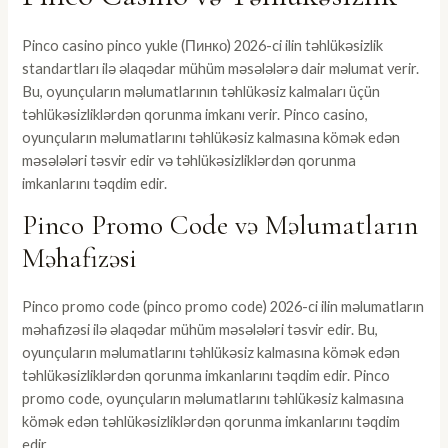
Pinco casino
pinco yukle
(Пинко) 2026-ci ilin təhlükəsizlik
standartları ilə əlaqədar mühüm məsələlərə dair məlumat verir.
Bu, oyunçuların məlumatlarının təhlükəsiz kalmaları üçün
təhlükəsizliklərdən qorunma imkanı verir. Pinco casino,
oyunçuların məlumatlarını təhlükəsiz kalmasına kömək edən
məsələləri təsvir edir və təhlükəsizliklərdən qorunma
imkanlarını təqdim edir.
Pinco Promo Code və Məlumatların
Məhafizəsi
Pinco promo code (pinco promo code) 2026-ci ilin məlumatların
məhafizəsi ilə əlaqədar mühüm məsələləri təsvir edir. Bu,
oyunçuların məlumatlarını təhlükəsiz kalmasına kömək edən
təhlükəsizliklərdən qorunma imkanlarını təqdim edir. Pinco
promo code, oyunçuların məlumatlarını təhlükəsiz kalmasına
kömək edən təhlükəsizliklərdən qorunma imkanlarını təqdim
edir.