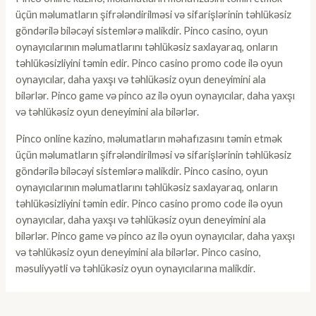
üçün məlumatların şifrələndirilməsi və sifarişlərinin təhlükəsiz
göndərilə biləcəyi sistemlərə malikdir. Pinco casino, oyun
oynayıcılarının məlumatlarını təhlükəsiz saxlayaraq, onların
təhlükəsizliyini təmin edir. Pinco casino promo code ilə oyun
oynayıcılar, daha yaxşı və təhlükəsiz oyun deneyimini ala
bilərlər. Pinco game və pinco az ilə oyun oynayıcılar, daha yaxşı
və təhlükəsiz oyun deneyimini ala bilərlər.
Pinco online kazino, məlumatların məhafızasını təmin etmək
üçün məlumatların şifrələndirilməsi və sifarişlərinin təhlükəsiz
göndərilə biləcəyi sistemlərə malikdir. Pinco casino, oyun
oynayıcılarının məlumatlarını təhlükəsiz saxlayaraq, onların
təhlükəsizliyini təmin edir. Pinco casino promo code ilə oyun
oynayıcılar, daha yaxşı və təhlükəsiz oyun deneyimini ala
bilərlər. Pinco game və pinco az ilə oyun oynayıcılar, daha yaxşı
və təhlükəsiz oyun deneyimini ala bilərlər. Pinco casino,
məsuliyyətli və təhlükəsiz oyun oynayıcılarına malikdir.