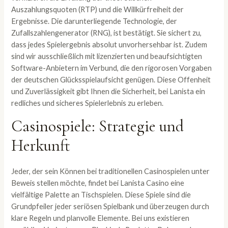
Auszahlungsquoten (RTP) und die Willkürfreiheit der
Ergebnisse. Die darunterliegende Technologie, der
Zufallszahlengenerator (RNG), ist bestätigt. Sie sichert zu,
dass jedes Spielergebnis absolut unvorhersehbar ist. Zudem
sind wir ausschließlich mit lizenzierten und beaufsichtigten
Software-Anbietern im Verbund, die den rigorosen Vorgaben
der deutschen Glücksspielaufsicht genügen. Diese Offenheit
und Zuverlässigkeit gibt Ihnen die Sicherheit, bei Lanista ein
redliches und sicheres Spielerlebnis zu erleben.
Casinospiele: Strategie und
Herkunft
Jeder, der sein Können bei traditionellen Casinospielen unter
Beweis stellen möchte, findet bei Lanista Casino eine
vielfältige Palette an Tischspielen. Diese Spiele sind die
Grundpfeiler jeder seriösen Spielbank und überzeugen durch
klare Regeln und planvolle Elemente. Bei uns existieren