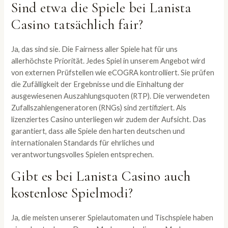
Sind etwa die Spiele bei Lanista
Casino tatsächlich fair?
Ja, das sind sie. Die Fairness aller Spiele hat für uns
allerhöchste Priorität. Jedes Spiel in unserem Angebot wird
von externen Prüfstellen wie eCOGRA kontrolliert. Sie prüfen
die Zufälligkeit der Ergebnisse und die Einhaltung der
ausgewiesenen Auszahlungsquoten (RTP). Die verwendeten
Zufallszahlengeneratoren (RNGs) sind zertifiziert. Als
lizenziertes Casino unterliegen wir zudem der Aufsicht. Das
garantiert, dass alle Spiele den harten deutschen und
internationalen Standards für ehrliches und
verantwortungsvolles Spielen entsprechen.
Gibt es bei Lanista Casino auch
kostenlose Spielmodi?
Ja, die meisten unserer Spielautomaten und Tischspiele haben