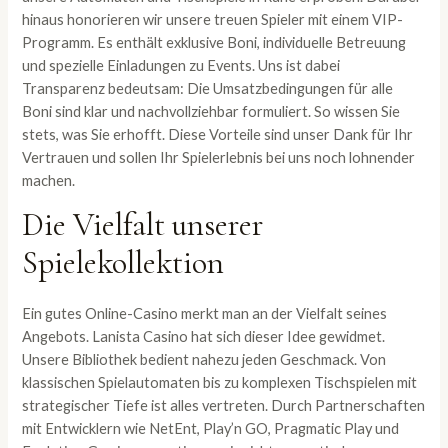
hinaus honorieren wir unsere treuen Spieler mit einem VIP-
Programm. Es enthält exklusive Boni, individuelle Betreuung
und spezielle Einladungen zu Events. Uns ist dabei
Transparenz bedeutsam: Die Umsatzbedingungen für alle
Boni sind klar und nachvollziehbar formuliert. So wissen Sie
stets, was Sie erhofft. Diese Vorteile sind unser Dank für Ihr
Vertrauen und sollen Ihr Spielerlebnis bei uns noch lohnender
machen.
Die Vielfalt unserer
Spielekollektion
Ein gutes Online-Casino merkt man an der Vielfalt seines
Angebots. Lanista Casino hat sich dieser Idee gewidmet.
Unsere Bibliothek bedient nahezu jeden Geschmack. Von
klassischen Spielautomaten bis zu komplexen Tischspielen mit
strategischer Tiefe ist alles vertreten. Durch Partnerschaften
mit Entwicklern wie NetEnt, Play’n GO, Pragmatic Play und