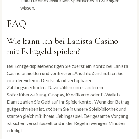
Etikette eines exklusiven Spieltisches zu würdigen
wissen.
FAQ
Wie kann ich bei Lanista Casino
mit Echtgeld spielen?
Bei Echtgeldspielebenötigen Sie zuerst ein Konto bei Lanista
Casino anmelden und verifizieren. Anschließend nutzen Sie
eine der vielen in Deutschland verfügbaren
Zahlungsmethoden. Dazu zählen unter anderem
Sofortüberweisung, Giropay, Kreditkarte oder E-Wallets.
Damit zahlen Sie Geld auf Ihr Spielerkonto . Wenn der Betrag
gutgeschrieben ist, stöbern Sie in unsere Spielbibliothek und
starten gleich mit Ihrem Lieblingsspiel. Der gesamte Vorgang
ist sicher, verschlüsselt und in der Regel in wenigen Minuten
erledigt.