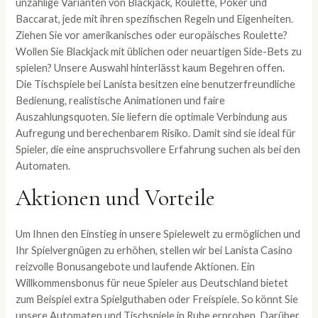
unzählige Varianten von Blackjack, Roulette, Poker und
Baccarat, jede mit ihren spezifischen Regeln und Eigenheiten.
Ziehen Sie vor amerikanisches oder europäisches Roulette?
Wollen Sie Blackjack mit üblichen oder neuartigen Side-Bets zu
spielen? Unsere Auswahl hinterlässt kaum Begehren offen.
Die Tischspiele bei Lanista besitzen eine benutzerfreundliche
Bedienung, realistische Animationen und faire
Auszahlungsquoten. Sie liefern die optimale Verbindung aus
Aufregung und berechenbarem Risiko. Damit sind sie ideal für
Spieler, die eine anspruchsvollere Erfahrung suchen als bei den
Automaten.
Aktionen und Vorteile
Um Ihnen den Einstieg in unsere Spielewelt zu ermöglichen und
Ihr Spielvergnügen zu erhöhen, stellen wir bei Lanista Casino
reizvolle Bonusangebote und laufende Aktionen. Ein
Willkommensbonus für neue Spieler aus Deutschland bietet
zum Beispiel extra Spielguthaben oder Freispiele. So könnt Sie
unsere Automaten und Tischspiele in Ruhe erproben. Darüber