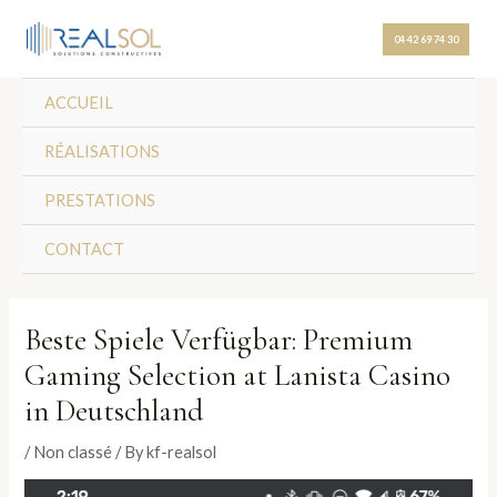
Skip
Post
to
navigation
04 42 69 74 30
content
ACCUEIL
RÉALISATIONS
PRESTATIONS
CONTACT
Beste Spiele Verfügbar: Premium
Gaming Selection at Lanista Casino
in Deutschland
/
Non classé
/ By
kf-realsol