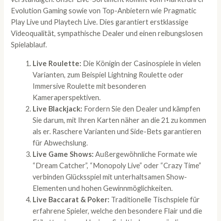
Evolution Gaming sowie von Top-Anbietern wie Pragmatic
Play Live und Playtech Live. Dies garantiert erstklassige
Videoqualität, sympathische Dealer und einen reibungslosen
Spielablauf.
Live Roulette:
Die Königin der Casinospiele in vielen
Varianten, zum Beispiel Lightning Roulette oder
Immersive Roulette mit besonderen
Kameraperspektiven.
Live Blackjack:
Fordern Sie den Dealer und kämpfen
Sie darum, mit Ihren Karten näher an die 21 zu kommen
als er. Raschere Varianten und Side-Bets garantieren
für Abwechslung.
Live Game Shows:
Außergewöhnliche Formate wie
“Dream Catcher”, “Monopoly Live” oder “Crazy Time”
verbinden Glücksspiel mit unterhaltsamen Show-
Elementen und hohen Gewinnmöglichkeiten.
Live Baccarat & Poker:
Traditionelle Tischspiele für
erfahrene Spieler, welche den besondere Flair und die