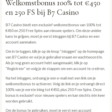
Welkomstbonus 100% tot €450
en 250 FS bij B7 Casino
B7 Casino biedt een exclusief welkomstbonus van 100% tot
€450 en 250 Free Spins aan nieuwe spelers. Om deze unieke
kans te grijpen, moet je eerst inloggen bij B7 Casino en een
account aanmaken.
Om in te loggen, klik je op de knop “Inloggen” op de homepage
van B7 Casino en vul je je gebruikersnaam en wachtwoord in.
Als je nog geen account hebt aangemaakt, klik je op
“Registreer” en volg je de stappen om een account te creëren.
Na het inloggen, ontvang je een e-mail met een link om je
welkomstbonus te activeren. Volg de link en je ontvangt direct
100% van je eerste inleg tot €450, plus 250 Free Spins. Deze
bonus is exclusief voor nieuwe spelers en kan slechts één keer
worden gebruikt.
Om de bonus te gebruiken, moet je eerst een account