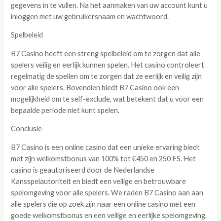
gegevens in te vullen. Na het aanmaken van uw account kunt u
inloggen met uw gebruikersnaam en wachtwoord.
Spelbeleid
B7 Casino heeft een streng spelbeleid om te zorgen dat alle
spelers veilig en eerlijk kunnen spelen. Het casino controleert
regelmatig de spellen om te zorgen dat ze eerlijk en veilig zijn
voor alle spelers. Bovendien biedt B7 Casino ook een
mogelijkheid om te self-exclude, wat betekent dat u voor een
bepaalde periode niet kunt spelen.
Conclusie
B7 Casino is een online casino dat een unieke ervaring biedt
met zijn welkomstbonus van 100% tot €450 en 250 FS. Het
casino is geautoriseerd door de Nederlandse
Kansspelautoriteit en biedt een veilige en betrouwbare
spelomgeving voor alle spelers. We raden B7 Casino aan aan
alle spelers die op zoek zijn naar een online casino met een
goede welkomstbonus en een veilige en eerlijke spelomgeving.