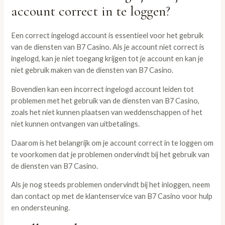
account correct in te loggen?
Een correct ingelogd account is essentieel voor het gebruik
van de diensten van B7 Casino. Als je account niet correct is
ingelogd, kan je niet toegang krijgen tot je account en kan je
niet gebruik maken van de diensten van B7 Casino.
Bovendien kan een incorrect ingelogd account leiden tot
problemen met het gebruik van de diensten van B7 Casino,
zoals het niet kunnen plaatsen van weddenschappen of het
niet kunnen ontvangen van uitbetalings.
Daarom is het belangrijk om je account correct in te loggen om
te voorkomen dat je problemen ondervindt bij het gebruik van
de diensten van B7 Casino.
Als je nog steeds problemen ondervindt bij het inloggen, neem
dan contact op met de klantenservice van B7 Casino voor hulp
en ondersteuning.