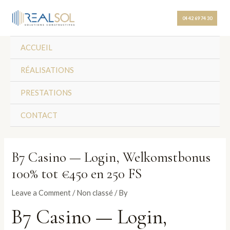
Skip
Post
to
navigation
04 42 69 74 30
content
ACCUEIL
RÉALISATIONS
PRESTATIONS
CONTACT
B7 Casino — Login, Welkomstbonus
100% tot €450 en 250 FS
Leave a Comment
/
Non classé
/ By
B7 Casino — Login,