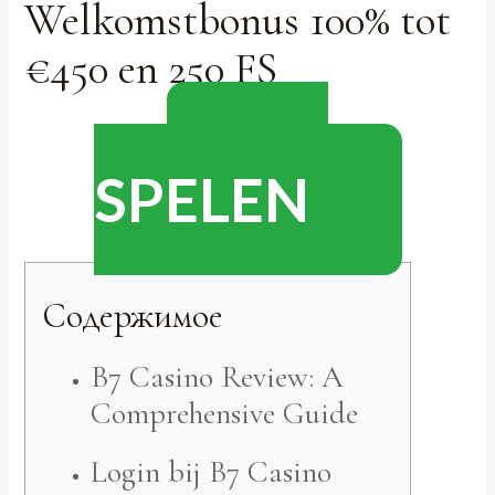
Welkomstbonus 100% tot
€450 en 250 FS
SPELEN
Содержимое
B7 Casino Review: A
Comprehensive Guide
Login bij B7 Casino